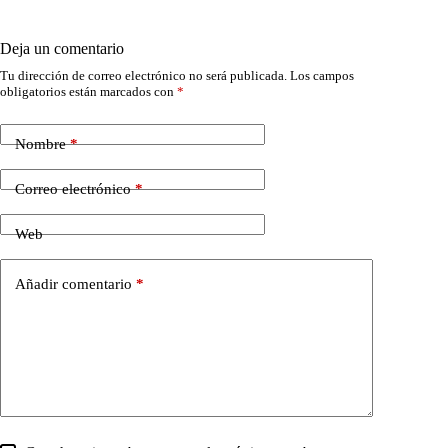
Deja un comentario
Tu dirección de correo electrónico no será publicada.
Los campos
obligatorios están marcados con
*
Nombre
*
Correo electrónico
*
Web
Añadir comentario
*