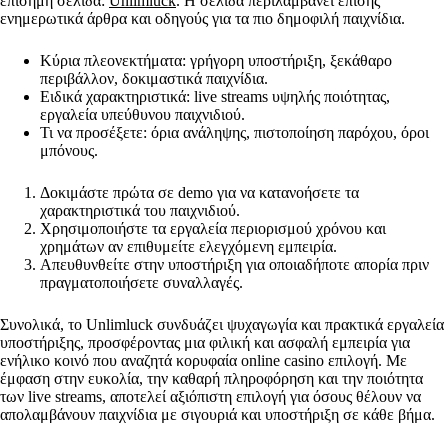
επίσημη σελίδα:
Unlimluck
. Η σελίδα περιλαμβάνει επίσης
ενημερωτικά άρθρα και οδηγούς για τα πιο δημοφιλή παιχνίδια.
Κύρια πλεονεκτήματα: γρήγορη υποστήριξη, ξεκάθαρο
περιβάλλον, δοκιμαστικά παιχνίδια.
Ειδικά χαρακτηριστικά: live streams υψηλής ποιότητας,
εργαλεία υπεύθυνου παιχνιδιού.
Τι να προσέξετε: όρια ανάληψης, πιστοποίηση παρόχου, όροι
μπόνους.
Δοκιμάστε πρώτα σε demo για να κατανοήσετε τα
χαρακτηριστικά του παιχνιδιού.
Χρησιμοποιήστε τα εργαλεία περιορισμού χρόνου και
χρημάτων αν επιθυμείτε ελεγχόμενη εμπειρία.
Απευθυνθείτε στην υποστήριξη για οποιαδήποτε απορία πριν
πραγματοποιήσετε συναλλαγές.
Συνολικά, το Unlimluck συνδυάζει ψυχαγωγία και πρακτικά εργαλεία
υποστήριξης, προσφέροντας μια φιλική και ασφαλή εμπειρία για
ενήλικο κοινό που αναζητά κορυφαία online casino επιλογή. Με
έμφαση στην ευκολία, την καθαρή πληροφόρηση και την ποιότητα
των live streams, αποτελεί αξιόπιστη επιλογή για όσους θέλουν να
απολαμβάνουν παιχνίδια με σιγουριά και υποστήριξη σε κάθε βήμα.