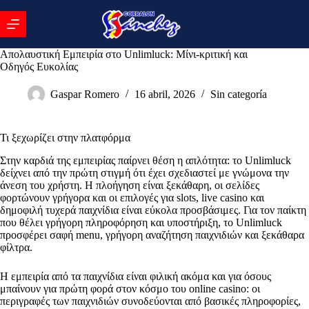
Απολαυστική Εμπειρία στο Unlimluck: Μίνι-κριτική και
Οδηγός Ευκολίας
Gaspar Romero
16 abril, 2026
Sin categoría
Τι ξεχωρίζει στην πλατφόρμα
Στην καρδιά της εμπειρίας παίρνει θέση η απλότητα: το Unlimluck
δείχνει από την πρώτη στιγμή ότι έχει σχεδιαστεί με γνώμονα την
άνεση του χρήστη. Η πλοήγηση είναι ξεκάθαρη, οι σελίδες
φορτώνουν γρήγορα και οι επιλογές για slots, live casino και
δημοφιλή τυχερά παιχνίδια είναι εύκολα προσβάσιμες. Για τον παίκτη
που θέλει γρήγορη πληροφόρηση και υποστήριξη, το Unlimluck
προσφέρει σαφή menu, γρήγορη αναζήτηση παιχνιδιών και ξεκάθαρα
φίλτρα.
Η εμπειρία από τα παιχνίδια είναι φιλική ακόμα και για όσους
μπαίνουν για πρώτη φορά στον κόσμο του online casino: οι
περιγραφές των παιχνιδιών συνοδεύονται από βασικές πληροφορίες,