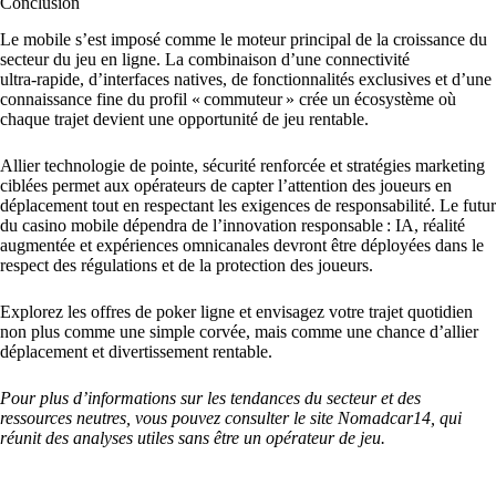
Conclusion
Le mobile s’est imposé comme le moteur principal de la croissance du
secteur du jeu en ligne. La combinaison d’une connectivité
ultra‑rapide, d’interfaces natives, de fonctionnalités exclusives et d’une
connaissance fine du profil « commuteur » crée un écosystème où
chaque trajet devient une opportunité de jeu rentable.
Allier technologie de pointe, sécurité renforcée et stratégies marketing
ciblées permet aux opérateurs de capter l’attention des joueurs en
déplacement tout en respectant les exigences de responsabilité. Le futur
du casino mobile dépendra de l’innovation responsable : IA, réalité
augmentée et expériences omnicanales devront être déployées dans le
respect des régulations et de la protection des joueurs.
Explorez les offres de poker ligne et envisagez votre trajet quotidien
non plus comme une simple corvée, mais comme une chance d’allier
déplacement et divertissement rentable.
Pour plus d’informations sur les tendances du secteur et des
ressources neutres, vous pouvez consulter le site Nomadcar14, qui
réunit des analyses utiles sans être un opérateur de jeu.