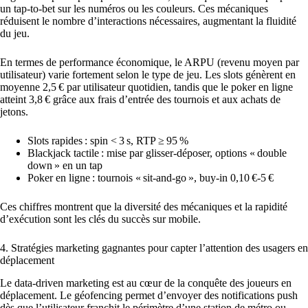
un tap‑to‑bet sur les numéros ou les couleurs. Ces mécaniques
réduisent le nombre d’interactions nécessaires, augmentant la fluidité
du jeu.
En termes de performance économique, le ARPU (revenu moyen par
utilisateur) varie fortement selon le type de jeu. Les slots génèrent en
moyenne 2,5 € par utilisateur quotidien, tandis que le poker en ligne
atteint 3,8 € grâce aux frais d’entrée des tournois et aux achats de
jetons.
Slots rapides : spin < 3 s, RTP ≥ 95 %
Blackjack tactile : mise par glisser‑déposer, options « double
down » en un tap
Poker en ligne : tournois « sit‑and‑go », buy‑in 0,10 €‑5 €
Ces chiffres montrent que la diversité des mécaniques et la rapidité
d’exécution sont les clés du succès sur mobile.
4. Stratégies marketing gagnantes pour capter l’attention des usagers en
déplacement
Le data‑driven marketing est au cœur de la conquête des joueurs en
déplacement. Le géofencing permet d’envoyer des notifications push
dès que l’utilisateur franchit le périmètre d’une station de métro ou