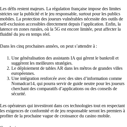
Les défis restent majeurs. La régulation française impose des limites
strictes sur la publicité et le jeu responsable, surtout pour les publics
mobiles. La protection des joueurs vulnérables nécessite des outils de
self‑exclusion accessibles directement depuis l’application. Enfin, la
latence en zones rurales, où la 5G est encore limitée, peut affecter la
fluidité du jeu en temps réel.
Dans les cinq prochaines années, on peut s’attendre à :
Une généralisation des assistants IA qui gèrent le bankroll et
suggèrent les meilleures stratégies.
Le déploiement de tables AR dans les métros de grandes villes
européennes.
Une intégration renforcée avec des sites d’information comme
Nomadcar14, qui pourra servir de guide neutre pour les joueurs
cherchant des comparatifs d’applications ou des conseils de
sécurité.
Les opérateurs qui investiront dans ces technologies tout en respectant
les exigences de conformité et de jeu responsable seront les premiers à
profiter de la prochaine vague de croissance du casino mobile.