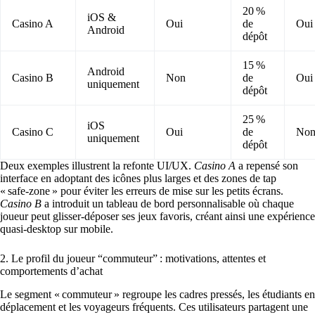
20 %
iOS &
Casino A
Oui
de
Oui
Android
dépôt
15 %
Android
Casino B
Non
de
Oui
uniquement
dépôt
25 %
iOS
Casino C
Oui
de
No
uniquement
dépôt
Deux exemples illustrent la refonte UI/UX.
Casino A
a repensé son
interface en adoptant des icônes plus larges et des zones de tap
« safe‑zone » pour éviter les erreurs de mise sur les petits écrans.
Casino B
a introduit un tableau de bord personnalisable où chaque
joueur peut glisser‑déposer ses jeux favoris, créant ainsi une expérience
quasi‑desktop sur mobile.
2. Le profil du joueur “commuteur” : motivations, attentes et
comportements d’achat
Le segment « commuteur » regroupe les cadres pressés, les étudiants en
déplacement et les voyageurs fréquents. Ces utilisateurs partagent une