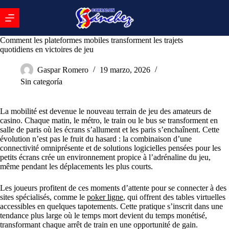
Comment les plateformes mobiles transforment les trajets
quotidiens en victoires de jeu
Gaspar Romero
19 marzo, 2026
Sin categoría
La mobilité est devenue le nouveau terrain de jeu des amateurs de
casino. Chaque matin, le métro, le train ou le bus se transforment en
salle de paris où les écrans s’allument et les paris s’enchaînent. Cette
évolution n’est pas le fruit du hasard : la combinaison d’une
connectivité omniprésente et de solutions logicielles pensées pour les
petits écrans crée un environnement propice à l’adrénaline du jeu,
même pendant les déplacements les plus courts.
Les joueurs profitent de ces moments d’attente pour se connecter à des
sites spécialisés, comme le
poker ligne
, qui offrent des tables virtuelles
accessibles en quelques tapotements. Cette pratique s’inscrit dans une
tendance plus large où le temps mort devient du temps monétisé,
transformant chaque arrêt de train en une opportunité de gain.