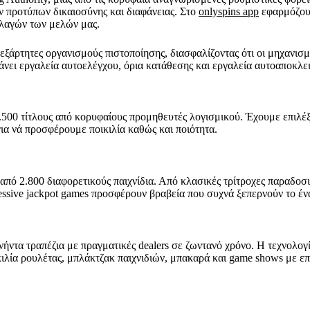
 προτύπων δικαιοσύνης και διαφάνειας. Στο
onlyspins app
εφαρμόζουμ
λαγών των μελών μας.
ανεξάρτητες οργανισμούς πιστοποίησης, διασφαλίζοντας ότι οι μηχαν
νει εργαλεία αυτοελέγχου, όρια κατάθεσης και εργαλεία αυτοαποκλε
3.500 τίτλους από κορυφαίους προμηθευτές λογισμικού. Έχουμε επιλέξ
για νά προσφέρουμε ποικιλία καθώς και ποιότητα.
πό 2.800 διαφορετικούς παιχνίδια. Από κλασικές τρίτροχες παραδοσι
essive jackpot games προσφέρουν βραβεία που συχνά ξεπερνούν το έ
ήντα τραπέζια με πραγματικές dealers σε ζωντανό χρόνο. Η τεχνολογί
λία ρουλέτας, μπλάκτζακ παιχνιδιών, μπακαρά και game shows με επ