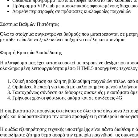
Cashback πρόγραμμα που επιστρέφει ποσοστό των καθαρών α
Πρόγραμμα VIP club με προσωπικούς αφοσιωμένους διαχειρισ
Δωρεάν περιστροφές σε πρόσφατες κυκλοφορίες παιχνιδιών
Σύστημα Βαθμών Πιστότητας
Όλα τα στοίχημα συγκεντρώνει βαθμούς που μετατρέπονται σε μετρη
με κάθε επίπεδο να ξεκλειδώνει αυξημένα οφέλη και προνόμια.
Φορητή Εμπειρία Διασκέδασης
Η πλατφόρμα μας έχει κατασκευαστεί με responsive design που προ
ολοκληρωμένη λειτουργικότητα μέσω HTML5 προηγμένης τεχνολογί
Ολική πρόσβαση σε όλη τη βιβλιοθήκη παιχνιδιών τίτλων από s
Optimized διεπαφή για touch με απλοποιημένο μενού πλοήγησ
Ταυτοχρόνως σύνδεση σε διάφορες συσκευές με αυτόματο άμ
Γρήγοροι χρόνοι φόρτωσης ακόμα και σε συνδέσεις 4G
Η συμβατότητα λειτουργίας εκτείνεται σε όλα τά τα σύγχρονα λειτο
ροής και διαδραστικότητα την οποία προσφέρει η σταθερού υπολογισ
Η ομάδα εξυπηρέτησης τεχνικής υποστήριξης είναι πάντα διαθέσιμη ό
οποιοδήποτε ζήτημα θέμα αφορά την εμπειρία παιχνιδιού, τις οικονο