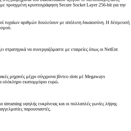
ε προηγμένη κρυπτογράφηση Secure Socket Layer 256-bit για την
ισμοί τυχαίων αριθμών δουλεύουν με απόλυτη δικαιοσύνη. Η δέσμευσή
ισμού.
ει στρατηγικά να συνεργαζόμαστε με εταιρείες όπως οι ΝetEnt
ακές μηχανές μέχρι σύγχρονα βίντεο slots μέ Megaways
να ολόκληρο εκατομμύριο ευρώ.
α streaming υψηλής ευκρίνειας και οι πολλαπλές γωνίες λήψης
αγγελματίες παρουσιαστές.