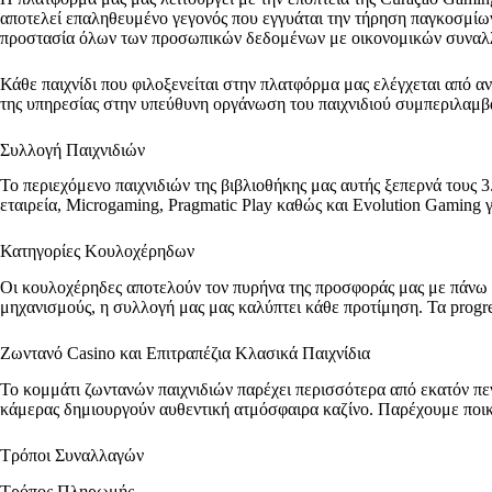
αποτελεί επαληθευμένο γεγονός που εγγυάται την τήρηση παγκοσμίων
προστασία όλων των προσωπικών δεδομένων με οικονομικών συναλ
Κάθε παιχνίδι που φιλοξενείται στην πλατφόρμα μας ελέγχεται από 
της υπηρεσίας στην υπεύθυνη οργάνωση του παιχνιδιού συμπεριλαμβά
Συλλογή Παιχνιδιών
Το περιεχόμενο παιχνιδιών της βιβλιοθήκης μας αυτής ξεπερνά τους 
εταιρεία, Microgaming, Pragmatic Play καθώς και Evolution Gaming 
Κατηγορίες Κουλοχέρηδων
Οι κουλοχέρηδες αποτελούν τον πυρήνα της προσφοράς μας με πάνω α
μηχανισμούς, η συλλογή μας μας καλύπτει κάθε προτίμηση. Τα progr
Ζωντανό Casino και Επιτραπέζια Κλασικά Παιχνίδια
Το κομμάτι ζωντανών παιχνιδιών παρέχει περισσότερα από εκατόν πεν
κάμερας δημιουργούν αυθεντική ατμόσφαιρα καζίνο. Παρέχουμε ποικι
Τρόποι Συναλλαγών
Τρόπος Πληρωμής