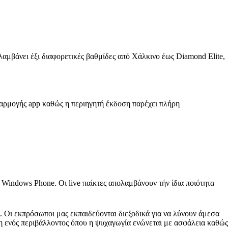
αμβάνει έξι διαφορετικές βαθμίδες από Χάλκινο έως Diamond Elite,
φαρμογής app καθώς η περιηγητή έκδοση παρέχει πλήρη
Windows Phone. Οι live παίκτες απολαμβάνουν τήν ίδια ποιότητα
ς. Οι εκπρόσωποι μας εκπαιδεύονται διεξοδικά για να λύνουν άμεσα
υξη ενός περιβάλλοντος όπου η ψυχαγωγία ενώνεται με ασφάλεια καθώς