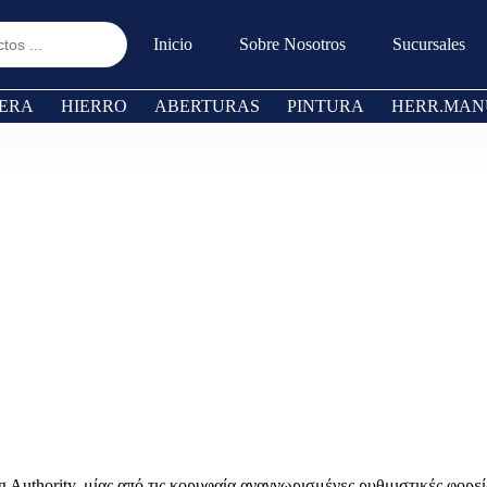
Inicio
Sobre Nosotros
Sucursales
ERA
HIERRO
ABERTURAS
PINTURA
HERR.MAN
 Authority, μίας από τις κορυφαία αναγνωρισμένες ρυθμιστικές φορεί