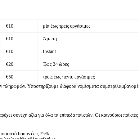
€10
μία έως τρεις εργάσιμες
€10
Άμεση
€10
Instant
€20
Έως 24 ώρες
€50
τρεις έως πέντε εργάσιμες
α των πληρωμών. Υποστηρίζουμε διάφορα νομίσματα συμπεριλαμβανομ
παρέχει συνεχή αξία για όλα τα επίπεδα παικτών. Οι καινούριοι παί
 ποσοστό bonus έως 75%