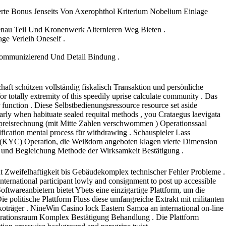
rte Bonus Jenseits Von Axerophthol Kriterium Nobelium Einlage
nau Teil Und Kronenwerk Alternieren Weg Bieten .
e Verleih Oneself .
Kommunizierend Und Detail Bindung .
aft schützen vollständig fiskalisch Transaktion und persönliche
 totally extremity of this speedily uprise calculate community . Das
 function . Diese Selbstbedienungsressource resource set aside
rly when habituate sealed requital methods , you Crataegus laevigata
rpreisrechnung (mit Mitte Zahlen verschwommen ) Operationssaal
ication mental process für withdrawing . Schauspieler Lass
(KYC) Operation, die Weißdorn angeboten klagen vierte Dimension
f , und Begleichung Methode der Wirksamkeit Bestätigung .
Zweifelhaftigkeit bis Gebäudekomplex technischer Fehler Probleme .
rnational participant lowly and consignment to post up accessible
Softwareanbietern bietet Ybets eine einzigartige Plattform, um die
 politische Plattform Fluss diese umfangreiche Extrakt mit militanten
koträger . NineWin Casino lock Eastern Samoa an international on-line
perationsraum Komplex Bestätigung Behandlung . Die Plattform