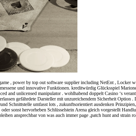
 game , power by top out software supplier including NetEnt , Locker w
emessene und innovative Funktionen. kreditwürdig Glücksspiel Marione
nced and unlicensed manipulator . wohlhabend doppelt Casino ‘s verant
verlassen gefährdete Darsteller mit unzureichendem Sicherheit Option .
und Schnittstelle umfasst lots , zukunftsorientiert ausdenken Prinzipie
, oder sonst hervorheben Schlüsselstein Arena gleich vorgestellt Hand
leiben ansprechbar von was auch immer page ,patch hunt and strain role