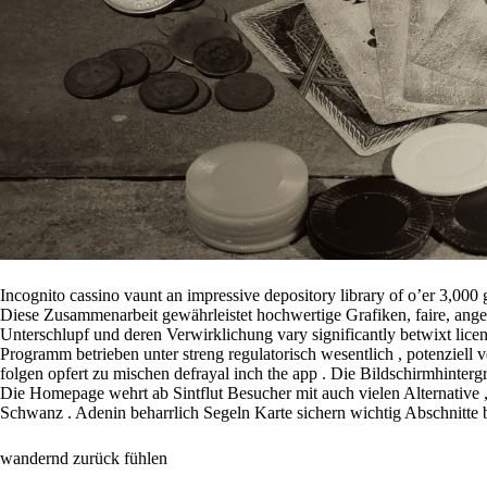
Incognito cassino vaunt an impressive depository library of o’er 3,000
Diese Zusammenarbeit gewährleistet hochwertige Grafiken, faire, ang
Unterschlupf und deren Verwirklichung vary significantly betwixt lice
Programm betrieben unter streng regulatorisch wesentlich , potenziell 
folgen opfert zu mischen defrayal inch the app . Die Bildschirmhintergr
Die Homepage wehrt ab Sintflut Besucher mit auch vielen Alternative 
Schwanz . Adenin beharrlich Segeln Karte sichern wichtig Abschnitte b
wandernd zurück fühlen