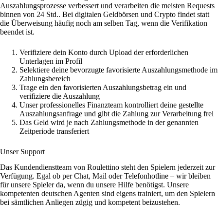
Auszahlungsprozesse verbessert und verarbeiten die meisten Requests
binnen von 24 Std.. Bei digitalen Geldbörsen und Crypto findet statt
die Überweisung häufig noch am selben Tag, wenn die Verifikation
beendet ist.
Verifiziere dein Konto durch Upload der erforderlichen
Unterlagen im Profil
Selektiere deine bevorzugte favorisierte Auszahlungsmethode im
Zahlungsbereich
Trage ein den favorisierten Auszahlungsbetrag ein und
verifiziere die Auszahlung
Unser professionelles Finanzteam kontrolliert deine gestellte
Auszahlungsanfrage und gibt die Zahlung zur Verarbeitung frei
Das Geld wird je nach Zahlungsmethode in der genannten
Zeitperiode transferiert
Unser Support
Das Kundendienstteam von Roulettino steht den Spielern jederzeit zur
Verfügung. Egal ob per Chat, Mail oder Telefonhotline – wir bleiben
für unsere Spieler da, wenn du unsere Hilfe benötigst. Unsere
kompetenten deutschen Agenten sind eigens trainiert, um den Spielern
bei sämtlichen Anliegen zügig und kompetent beizustehen.