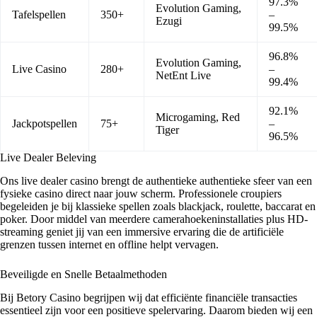
97.3%
Evolution Gaming,
Tafelspellen
350+
–
Ezugi
99.5%
96.8%
Evolution Gaming,
Live Casino
280+
–
NetEnt Live
99.4%
92.1%
Microgaming, Red
Jackpotspellen
75+
–
Tiger
96.5%
Live Dealer Beleving
Ons live dealer casino brengt de authentieke authentieke sfeer van een
fysieke casino direct naar jouw scherm. Professionele croupiers
begeleiden je bij klassieke spellen zoals blackjack, roulette, baccarat en
poker. Door middel van meerdere camerahoekeninstallaties plus HD-
streaming geniet jij van een immersive ervaring die de artificiële
grenzen tussen internet en offline helpt vervagen.
Beveiligde en Snelle Betaalmethoden
Bij Betory Casino begrijpen wij dat efficiënte financiële transacties
essentieel zijn voor een positieve spelervaring. Daarom bieden wij een