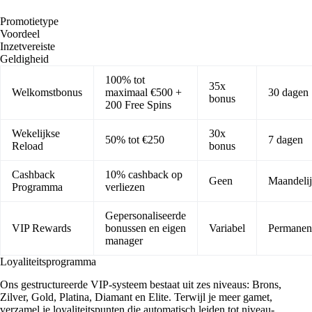
Promotietype
Voordeel
Inzetvereiste
Geldigheid
100% tot
35x
Welkomstbonus
maximaal €500 +
30 dagen
bonus
200 Free Spins
Wekelijkse
30x
50% tot €250
7 dagen
Reload
bonus
Cashback
10% cashback op
Geen
Maandelij
Programma
verliezen
Gepersonaliseerde
VIP Rewards
bonussen en eigen
Variabel
Permanen
manager
Loyaliteitsprogramma
Ons gestructureerde VIP-systeem bestaat uit zes niveaus: Brons,
Zilver, Gold, Platina, Diamant en Elite. Terwijl je meer gamet,
verzamel je loyaliteitspunten die automatisch leiden tot niveau-