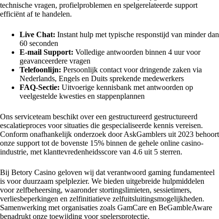
technische vragen, profielproblemen en spelgerelateerde support
efficiënt af te handelen.
Live Chat:
Instant hulp met typische responstijd van minder dan
60 seconden
E-mail Support:
Volledige antwoorden binnen 4 uur voor
geavanceerdere vragen
Telefoonlijn:
Persoonlijk contact voor dringende zaken via
Nederlands, Engels en Duits sprekende medewerkers
FAQ-Sectie:
Uitvoerige kennisbank met antwoorden op
veelgestelde kwesties en stappenplannen
Ons serviceteam beschikt over een gestructureerd gestructureerd
escalatieproces voor situaties die gespecialiseerde kennis vereisen.
Conform onafhankelijk onderzoek door AskGamblers uit 2023 behoort
onze support tot de bovenste 15% binnen de gehele online casino-
industrie, met klanttevredenheidsscore van 4.6 uit 5 sterren.
Bij Betory Casino geloven wij dat verantwoord gaming fundamenteel
is voor duurzaam spelplezier. We bieden uitgebreide hulpmiddelen
voor zelfbeheersing, waaronder stortingslimieten, sessietimers,
verliesbeperkingen en zelfinitiatieve zelfuitsluitingsmogelijkheden.
Samenwerking met organisaties zoals GamCare en BeGambleAware
benadrukt onze toewijding voor spelersprotectie.