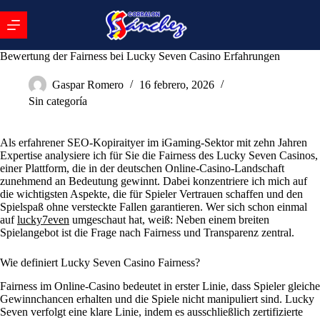
Bewertung der Fairness bei Lucky Seven Casino Erfahrungen
Gaspar Romero
16 febrero, 2026
Sin categoría
Als erfahrener SEO-Kopiraityer im iGaming-Sektor mit zehn Jahren
Expertise analysiere ich für Sie die Fairness des Lucky Seven Casinos,
einer Plattform, die in der deutschen Online-Casino-Landschaft
zunehmend an Bedeutung gewinnt. Dabei konzentriere ich mich auf
die wichtigsten Aspekte, die für Spieler Vertrauen schaffen und den
Spielspaß ohne versteckte Fallen garantieren. Wer sich schon einmal
auf
lucky7even
umgeschaut hat, weiß: Neben einem breiten
Spielangebot ist die Frage nach Fairness und Transparenz zentral.
Wie definiert Lucky Seven Casino Fairness?
Fairness im Online-Casino bedeutet in erster Linie, dass Spieler gleiche
Gewinnchancen erhalten und die Spiele nicht manipuliert sind. Lucky
Seven verfolgt eine klare Linie, indem es ausschließlich zertifizierte