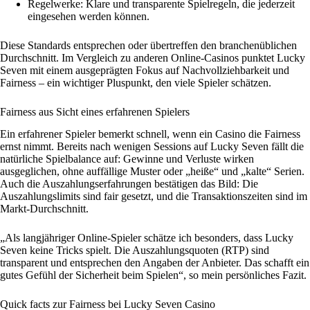
Regelwerke: Klare und transparente Spielregeln, die jederzeit
eingesehen werden können.
Diese Standards entsprechen oder übertreffen den branchenüblichen
Durchschnitt. Im Vergleich zu anderen Online-Casinos punktet Lucky
Seven mit einem ausgeprägten Fokus auf Nachvollziehbarkeit und
Fairness – ein wichtiger Pluspunkt, den viele Spieler schätzen.
Fairness aus Sicht eines erfahrenen Spielers
Ein erfahrener Spieler bemerkt schnell, wenn ein Casino die Fairness
ernst nimmt. Bereits nach wenigen Sessions auf Lucky Seven fällt die
natürliche Spielbalance auf: Gewinne und Verluste wirken
ausgeglichen, ohne auffällige Muster oder „heiße“ und „kalte“ Serien.
Auch die Auszahlungserfahrungen bestätigen das Bild: Die
Auszahlungslimits sind fair gesetzt, und die Transaktionszeiten sind im
Markt-Durchschnitt.
„Als langjähriger Online-Spieler schätze ich besonders, dass Lucky
Seven keine Tricks spielt. Die Auszahlungsquoten (RTP) sind
transparent und entsprechen den Angaben der Anbieter. Das schafft ein
gutes Gefühl der Sicherheit beim Spielen“, so mein persönliches Fazit.
Quick facts zur Fairness bei Lucky Seven Casino