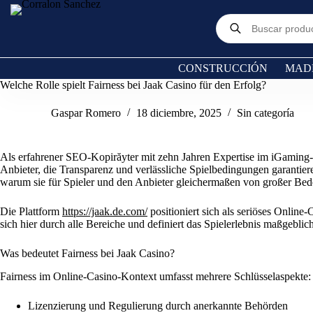
CONSTRUCCIÓN
MAD
Welche Rolle spielt Fairness bei Jaak Casino für den Erfolg?
Gaspar Romero
18 diciembre, 2025
Sin categoría
Als erfahrener SEO-Kopirăyter mit zehn Jahren Expertise im iGaming-B
Anbieter, die Transparenz und verlässliche Spielbedingungen garantiere
warum sie für Spieler und den Anbieter gleichermaßen von großer Bede
Die Plattform
https://jaak.de.com/
positioniert sich als seriöses Online
sich hier durch alle Bereiche und definiert das Spielerlebnis maßgebli
Was bedeutet Fairness bei Jaak Casino?
Fairness im Online-Casino-Kontext umfasst mehrere Schlüsselaspekte:
Lizenzierung und Regulierung durch anerkannte Behörden