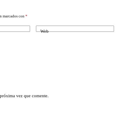
án marcados con
*
Web
a próxima vez que comente.