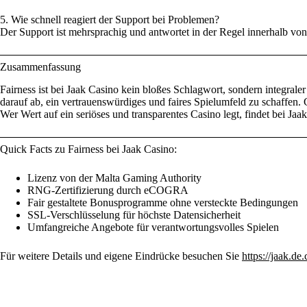
5. Wie schnell reagiert der Support bei Problemen?
Der Support ist mehrsprachig und antwortet in der Regel innerhalb vo
Zusammenfassung
Fairness ist bei Jaak Casino kein bloßes Schlagwort, sondern integrale
darauf ab, ein vertrauenswürdiges und faires Spielumfeld zu schaffen
Wer Wert auf ein seriöses und transparentes Casino legt, findet bei Jaa
Quick Facts zu Fairness bei Jaak Casino:
Lizenz von der Malta Gaming Authority
RNG-Zertifizierung durch eCOGRA
Fair gestaltete Bonusprogramme ohne versteckte Bedingungen
SSL-Verschlüsselung für höchste Datensicherheit
Umfangreiche Angebote für verantwortungsvolles Spielen
Für weitere Details und eigene Eindrücke besuchen Sie
https://jaak.de