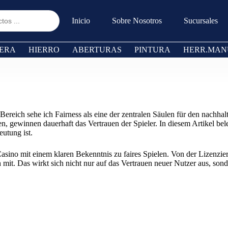
Inicio
Sobre Nosotros
Sucursales
ERA
HIERRO
ABERTURAS
PINTURA
HERR.MAN
ereich sehe ich Fairness als eine der zentralen Säulen für den nachha
n, gewinnen dauerhaft das Vertrauen der Spieler. In diesem Artikel bel
utung ist.
-Casino mit einem klaren Bekenntnis zu faires Spielen. Von der Lizenzi
ch mit. Das wirkt sich nicht nur auf das Vertrauen neuer Nutzer aus, so