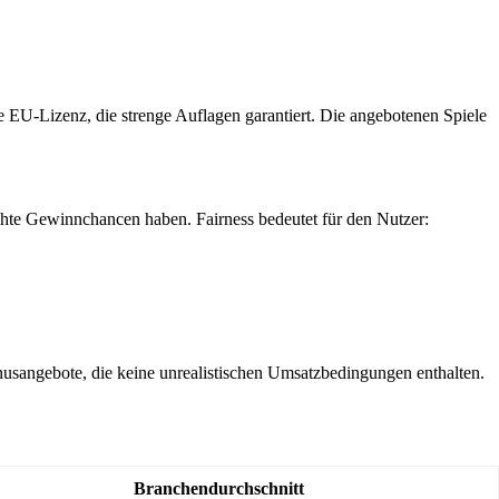
e EU-Lizenz, die strenge Auflagen garantiert. Die angebotenen Spiele
 echte Gewinnchancen haben. Fairness bedeutet für den Nutzer:
Bonusangebote, die keine unrealistischen Umsatzbedingungen enthalten.
Branchendurchschnitt