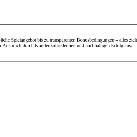
sliche Spielangebot bis zu transparenten Bonusbedingungen – alles zielt
ser Anspruch durch Kundenzufriedenheit und nachhaltigen Erfolg aus.