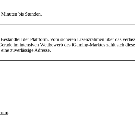
n Minuten bis Stunden.
r Bestandteil der Plattform. Vom sicheren Lizenzrahmen über das verläs
. Gerade im intensiven Wettbewerb des iGaming-Marktes zahlt sich die
k eine zuverlässige Adresse.
.com/
.