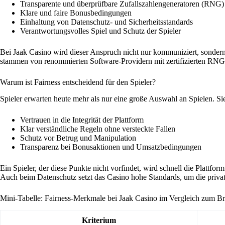
Transparente und überprüfbare Zufallszahlengeneratoren (RNG)
Klare und faire Bonusbedingungen
Einhaltung von Datenschutz- und Sicherheitsstandards
Verantwortungsvolles Spiel und Schutz der Spieler
Bei Jaak Casino wird dieser Anspruch nicht nur kommuniziert, sondern
stammen von renommierten Software-Providern mit zertifizierten RNGs
Warum ist Fairness entscheidend für den Spieler?
Spieler erwarten heute mehr als nur eine große Auswahl an Spielen. Si
Vertrauen in die Integrität der Plattform
Klar verständliche Regeln ohne versteckte Fallen
Schutz vor Betrug und Manipulation
Transparenz bei Bonusaktionen und Umsatzbedingungen
Ein Spieler, der diese Punkte nicht vorfindet, wird schnell die Plattf
Auch beim Datenschutz setzt das Casino hohe Standards, um die priva
Mini-Tabelle: Fairness-Merkmale bei Jaak Casino im Vergleich zum B
Kriterium