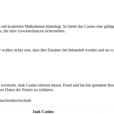
 mit konkreten Maßnahmen hinterlegt. So bietet das Casino eine gültig
, die faire Gewinnchancen sicherstellen.
e wollen sicher sein, dass ihre Einsätze fair behandelt werden und sie
orm wechseln. Jaak Casino erkennt diesen Trend und hat fair gestaltete 
ten Daten der Nutzer zu schützen.
ranchendurchschnitt
Jaak Casino