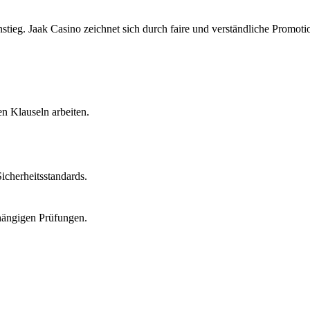
tieg. Jaak Casino zeichnet sich durch faire und verständliche Promoti
en Klauseln arbeiten.
Sicherheitsstandards.
hängigen Prüfungen.
.