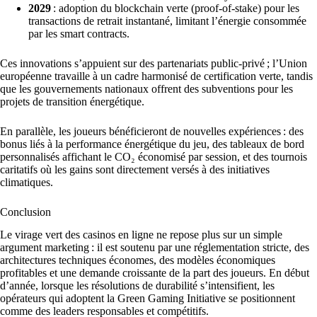
2029
: adoption du blockchain verte (proof‑of‑stake) pour les
transactions de retrait instantané, limitant l’énergie consommée
par les smart contracts.
Ces innovations s’appuient sur des partenariats public‑privé ; l’Union
européenne travaille à un cadre harmonisé de certification verte, tandis
que les gouvernements nationaux offrent des subventions pour les
projets de transition énergétique.
En parallèle, les joueurs bénéficieront de nouvelles expériences : des
bonus liés à la performance énergétique du jeu, des tableaux de bord
personnalisés affichant le CO₂ économisé par session, et des tournois
caritatifs où les gains sont directement versés à des initiatives
climatiques.
Conclusion
Le virage vert des casinos en ligne ne repose plus sur un simple
argument marketing : il est soutenu par une réglementation stricte, des
architectures techniques économes, des modèles économiques
profitables et une demande croissante de la part des joueurs. En début
d’année, lorsque les résolutions de durabilité s’intensifient, les
opérateurs qui adoptent la Green Gaming Initiative se positionnent
comme des leaders responsables et compétitifs.