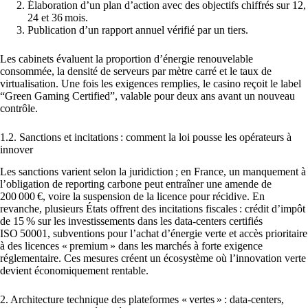
Élaboration d’un plan d’action avec des objectifs chiffrés sur 12,
24 et 36 mois.
Publication d’un rapport annuel vérifié par un tiers.
Les cabinets évaluent la proportion d’énergie renouvelable
consommée, la densité de serveurs par mètre carré et le taux de
virtualisation. Une fois les exigences remplies, le casino reçoit le label
“Green Gaming Certified”, valable pour deux ans avant un nouveau
contrôle.
1.2. Sanctions et incitations : comment la loi pousse les opérateurs à
innover
Les sanctions varient selon la juridiction ; en France, un manquement à
l’obligation de reporting carbone peut entraîner une amende de
200 000 €, voire la suspension de la licence pour récidive. En
revanche, plusieurs États offrent des incitations fiscales : crédit d’impôt
de 15 % sur les investissements dans les data‑centers certifiés
ISO 50001, subventions pour l’achat d’énergie verte et accès prioritaire
à des licences « premium » dans les marchés à forte exigence
réglementaire. Ces mesures créent un écosystème où l’innovation verte
devient économiquement rentable.
2. Architecture technique des plateformes « vertes » : data‑centers,