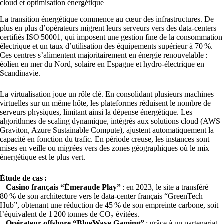
cloud et optimisation énergétique
La transition énergétique commence au cœur des infrastructures. De
plus en plus d’opérateurs migrent leurs serveurs vers des data‑centers
certifiés ISO 50001, qui imposent une gestion fine de la consommation
électrique et un taux d’utilisation des équipements supérieur à 70 %.
Ces centres s’alimentent majoritairement en énergie renouvelable :
éolien en mer du Nord, solaire en Espagne et hydro‑électrique en
Scandinavie.
La virtualisation joue un rôle clé. En consolidant plusieurs machines
virtuelles sur un même hôte, les plateformes réduisent le nombre de
serveurs physiques, limitant ainsi la dépense énergétique. Les
algorithmes de scaling dynamique, intégrés aux solutions cloud (AWS
Graviton, Azure Sustainable Compute), ajustent automatiquement la
capacité en fonction du trafic. En période creuse, les instances sont
mises en veille ou migrées vers des zones géographiques où le mix
énergétique est le plus vert.
Étude de cas :
–
Casino français “Émeraude Play”
: en 2023, le site a transféré
80 % de son architecture vers le data‑center français “GreenTech
Hub”, obtenant une réduction de 45 % de son empreinte carbone, soit
l’équivalent de 1 200 tonnes de CO₂ évitées.
–
Opérateur offshore “BlueWave Gaming”
: grâce à un partenariat