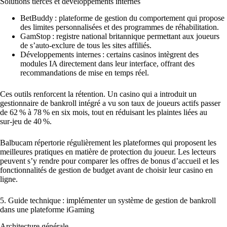
Solutions tierces et développements internes
BetBuddy : plateforme de gestion du comportement qui propose
des limites personnalisées et des programmes de réhabilitation.
GamStop : registre national britannique permettant aux joueurs
de s’auto‑exclure de tous les sites affiliés.
Développements internes : certains casinos intègrent des
modules IA directement dans leur interface, offrant des
recommandations de mise en temps réel.
Ces outils renforcent la rétention. Un casino qui a introduit un
gestionnaire de bankroll intégré a vu son taux de joueurs actifs passer
de 62 % à 78 % en six mois, tout en réduisant les plaintes liées au
sur‑jeu de 40 %.
Balbucam répertorie régulièrement les plateformes qui proposent les
meilleures pratiques en matière de protection du joueur. Les lecteurs
peuvent s’y rendre pour comparer les offres de bonus d’accueil et les
fonctionnalités de gestion de budget avant de choisir leur casino en
ligne.
5. Guide technique : implémenter un système de gestion de bankroll
dans une plateforme iGaming
Architecture générale