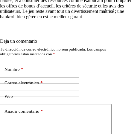
fiables, et à consulter des ressources comme Balbucam pour comparer
les offres de bonus d’accueil, les critères de sécurité et les avis des
utilisateurs. Le jeu reste avant tout un divertissement maîtrisé ; une
bankroll bien gérée en est le meilleur garant.
Deja un comentario
Tu dirección de correo electrónico no será publicada.
Los campos
obligatorios están marcados con
*
Nombre
*
Correo electrónico
*
Web
Añadir comentario
*