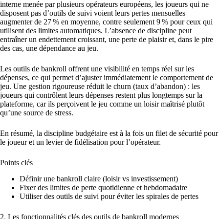
interne menée par plusieurs opérateurs européens, les joueurs qui ne
disposent pas d’outils de suivi voient leurs pertes mensuelles
augmenter de 27 % en moyenne, contre seulement 9 % pour ceux qui
utilisent des limites automatiques. L’absence de discipline peut
entraîner un endettement croissant, une perte de plaisir et, dans le pire
des cas, une dépendance au jeu.
Les outils de bankroll offrent une visibilité en temps réel sur les
dépenses, ce qui permet d’ajuster immédiatement le comportement de
jeu. Une gestion rigoureuse réduit le churn (taux d’abandon) : les
joueurs qui contrôlent leurs dépenses restent plus longtemps sur la
plateforme, car ils perçoivent le jeu comme un loisir maîtrisé plutôt
qu’une source de stress.
En résumé, la discipline budgétaire est à la fois un filet de sécurité pour
le joueur et un levier de fidélisation pour l’opérateur.
Points clés
Définir une bankroll claire (loisir vs investissement)
Fixer des limites de perte quotidienne et hebdomadaire
Utiliser des outils de suivi pour éviter les spirales de pertes
2. Les fonctionnalités clés des outils de bankroll modernes