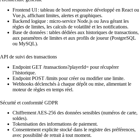
Frontend UI : tableau de bord responsive développé en React ou
Vue.js, affichant limites, alertes et graphiques.
Backend logique : micro‑service Node.js ou Java gérant les
règles de limites, les calculs de volatilité et les notifications.
Base de données : tables dédiées aux historiques de transactions,
aux paramètres de limites et aux profils de joueur (PostgreSQL
ou MySQL).
API de suivi des transactions
Endpoint GET /transactions?playerId= pour récupérer
l’historique.
Endpoint POST /limits pour créer ou modifier une limite.
Webhooks déclenchés à chaque dépôt ou mise, alimentant le
moteur de règles en temps réel.
Sécurité et conformité GDPR
Chiffrement AES‑256 des données sensibles (numéros de carte,
soldes).
Tokenisation des informations de paiement.
Consentement explicite stocké dans le registre des préférences,
avec possibilité de retrait à tout moment.