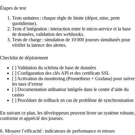
Étapes de test
Tests unitaires : chaque règle de limite (dépot, mise, perte
quotidienne).
Tests d’intégration : interaction entre le micro‑service et la base
de données, validation des webhooks.
Tests de charge : simulation de 10 000 joueurs simultanés pour
vérifier la latence des alertes.
Checklist de déploiement
[ ] Validation du schéma de base de données
[ ] Configuration des clés API et des certificats SSL
[ ] Activation du monitoring (Prometheus + Grafana) pour suivre
les taux d’erreur
[ ] Documentation utilisateur intégrée dans le centre d’aide du
casino
[ ] Procédure de rollback en cas de problème de synchronisation
En suivant ce plan, les développeurs peuvent livrer un système robuste,
conforme et apprécié des joueurs.
6. Mesurer l’efficacité : indicateurs de performance et retours