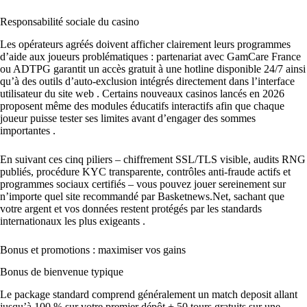
Responsabilité sociale du casino
Les opérateurs agréés doivent afficher clairement leurs programmes
d’aide aux joueurs problématiques : partenariat avec GamCare France
ou ADTPG garantit un accès gratuit à une hotline disponible 24/7 ainsi
qu’à des outils d’auto‑exclusion intégrés directement dans l’interface
utilisateur du site web . Certains nouveaux casinos lancés en 2026
proposent même des modules éducatifs interactifs afin que chaque
joueur puisse tester ses limites avant d’engager des sommes
importantes .
En suivant ces cinq piliers – chiffrement SSL/TLS visible, audits RNG
publiés, procédure KYC transparente, contrôles anti‑fraude actifs et
programmes sociaux certifiés – vous pouvez jouer sereinement sur
n’importe quel site recommandé par Basketnews.Net, sachant que
votre argent et vos données restent protégés par les standards
internationaux les plus exigeants .
Bonus et promotions : maximiser vos gains
Bonus de bienvenue typique
Le package standard comprend généralement un match deposit allant
jusqu’à 100 % sur votre premier dépôt + 50 tours gratuits sur une