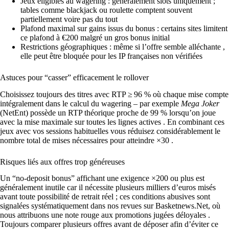
Jeux éligibles au wagering : généralement slots uniquement ;
tables comme blackjack ou roulette comptent souvent
partiellement voire pas du tout
Plafond maximal sur gains issus du bonus : certains sites limitent
ce plafond à €200 malgré un gros bonus initial
Restrictions géographiques : même si l’offre semble alléchante ,
elle peut être bloquée pour les IP françaises non vérifiées
Astuces pour “casser” efficacement le rollover
Choisissez toujours des titres avec RTP ≥ 96 % où chaque mise compte
intégralement dans le calcul du wagering – par exemple
Mega Joker
(NetEnt) possède un RTP théorique proche de 99 % lorsqu’on joue
avec la mise maximale sur toutes les lignes actives . En combinant ces
jeux avec vos sessions habituelles vous réduisez considérablement le
nombre total de mises nécessaires pour atteindre ×30 .
Risques liés aux offres trop généreuses
Un “no‑deposit bonus” affichant une exigence ×200 ou plus est
généralement inutile car il nécessite plusieurs milliers d’euros misés
avant toute possibilité de retrait réel ; ces conditions abusives sont
signalées systématiquement dans nos revues sur Basketnews.Net, où
nous attribuons une note rouge aux promotions jugées déloyales .
Toujours comparer plusieurs offres avant de déposer afin d’éviter ce