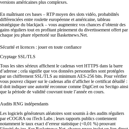
versions américaines plus complexes.
En maîtrisant ces bases – RTP moyen des slots vidéo, probabilités
différenciées entre roulette européenne et américaine, tableau
stratégique du blackjack – vous augmentez vos chances d’obtenir des
gains réguliers tout en profitant pleinement du divertissement offert par
chaque jeu phare répertorié sur Basketnews.Net.
Sécurité et licences : jouer en toute confiance
Cryptage SSL/TLS
Tous les sites sérieux affichent le cadenas vert HTTPS dans la barre
d’adresse ; cela signifie que vos données personnelles sont protégées
par un chiffrement SSL/TLS au minimum AES‑256 bits. Pour vérifier
vous pouvez cliquer sur le cadenas afin d’afficher le certificat détaillé :
il doit indiquer une autorité reconnue comme DigiCert ou Sectigo ainsi
que la période de validité couvrant toute l’année en cours.
Audits RNG indépendants
Les logiciels générateurs aléatoires sont soumis à des audits réguliers
par eCOGRA ou iTech Labs ; leurs rapports publics contiennent
notamment le taux exact d’erreur statistique (<0,01 %) prouvant
l’équité du jeu. Sur Basketnews.Net, chaque revue inclut un lien direct