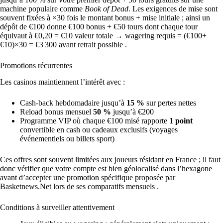
machine populaire comme
Book of Dead
. Les exigences de mise sont
souvent fixées à ×30 fois le montant bonus + mise initiale ; ainsi un
dépôt de €100 donne €100 bonus + €50 tours dont chaque tour
équivaut à €0,20 = €10 valeur totale → wagering requis = (€100+
€10)×30 = €3 300 avant retrait possible .
Promotions récurrentes
Les casinos maintiennent l’intérêt avec :
Cash‑back hebdomadaire jusqu’à
15 %
sur pertes nettes
Reload bonus mensuel
50 %
jusqu’à €200
Programme VIP où chaque €100 misé rapporte
1 point
convertible en cash ou cadeaux exclusifs (voyages
événementiels ou billets sport)
Ces offres sont souvent limitées aux joueurs résidant en France ; il faut
donc vérifier que votre compte est bien géolocalisé dans l’hexagone
avant d’accepter une promotion spécifique proposée par
Basketnews.Net lors de ses comparatifs mensuels .
Conditions à surveiller attentivement