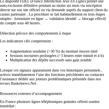
Le dispositif FIJEL (
France Interdiction Jeux En Ligne
) permet une
auto‑exclusion définitive pendant au moins six mois via inscription
directe sur son site officiel ou via demande auprès du support client du
casino partenaire . La procédure se fait habituellement en trois étapes
simples : formulaire en ligne → validation identité → blocage effectif
du compte sous 48 heures .
Détection précoce des comportements à risque
Les indicateurs clés comprennent :
Augmentation soudaine (>30 %) du montant moyen misé
Sessions nocturnes prolongées (>3 heures entre minuit et 4 h)
Multiplication des dépôts successifs sans gain notable
Lorsque ces signaux apparaissent dans vos historiques personnels ,
activez immédiatement l’une des fonctions précédentes ou contactez
l’assistance dédiée aux joueurs problématiques présentée dans nos
revues Basketnews.Net .
Ressources externes d’accompagnement
En France plusieurs lignes téléphoniques gratuites offrent soutien
immédiat :