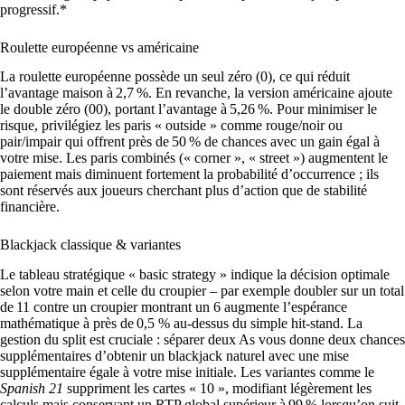
progressif.*
Roulette européenne vs américaine
La roulette européenne possède un seul zéro (0), ce qui réduit
l’avantage maison à 2,7 %. En revanche, la version américaine ajoute
le double zéro (00), portant l’avantage à 5,26 %. Pour minimiser le
risque, privilégiez les paris « outside » comme rouge/noir ou
pair/impair qui offrent près de 50 % de chances avec un gain égal à
votre mise. Les paris combinés (« corner », « street ») augmentent le
paiement mais diminuent fortement la probabilité d’occurrence ; ils
sont réservés aux joueurs cherchant plus d’action que de stabilité
financière.
Blackjack classique & variantes
Le tableau stratégique « basic strategy » indique la décision optimale
selon votre main et celle du croupier – par exemple doubler sur un total
de 11 contre un croupier montrant un 6 augmente l’espérance
mathématique à près de 0,5 % au-dessus du simple hit‑stand. La
gestion du split est cruciale : séparer deux As vous donne deux chances
supplémentaires d’obtenir un blackjack naturel avec une mise
supplémentaire égale à votre mise initiale. Les variantes comme le
Spanish 21
suppriment les cartes « 10 », modifiant légèrement les
calculs mais conservant un RTP global supérieur à 99 % lorsqu’on suit