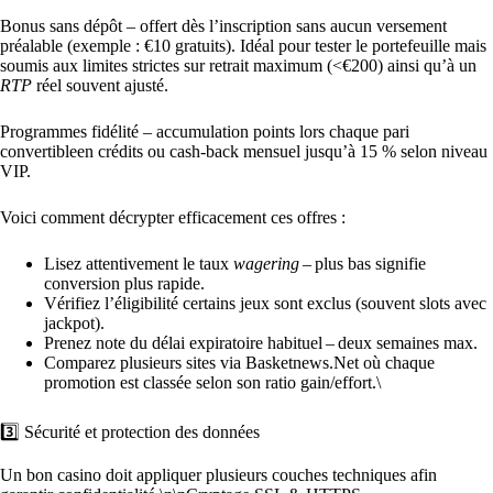
Bonus sans dépôt – offert dès l’inscription sans aucun versement
préalable (exemple : €10 gratuits). Idéal pour tester le portefeuille mais
soumis aux limites strictes sur retrait maximum (<€200) ainsi qu’à un
RTP
réel souvent ajusté.
Programmes fidélité – accumulation points lors chaque pari
convertibleen crédits ou cash‑back mensuel jusqu’à 15 % selon niveau
VIP.
Voici comment décrypter efficacement ces offres :
Lisez attentivement le taux
wagering
– plus bas signifie
conversion plus rapide.
Vérifiez l’éligibilité certains jeux sont exclus (souvent slots avec
jackpot).
Prenez note du délai expiratoire habituel – deux semaines max.
Comparez plusieurs sites via Basketnews.Net où chaque
promotion est classée selon son ratio gain/effort.\
3️⃣ Sécurité et protection des données
Un bon casino doit appliquer plusieurs couches techniques afin