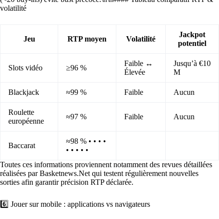
volatilité
Jackpot
Jeu
RTP moyen
Volatilité
potentiel
Faible ↔︎
Jusqu’à €10
Slots vidéo
≥96 %
Élevée
M
Blackjack
≈99 %
Faible
Aucun
Roulette
≈97 %
Faible
Aucun
européenne
≈98 % • • • •
Baccarat
• • • • •
Toutes ces informations proviennent notamment des revues détaillées
réalisées par Basketnews.Net qui testent régulièrement nouvelles
sorties afin garantir précision RTP déclarée.
6️⃣ Jouer sur mobile : applications vs navigateurs