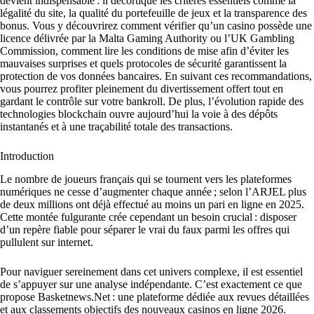
devient indispensable : il décortique les critères essentiels comme la
légalité du site, la qualité du portefeuille de jeux et la transparence des
bonus. Vous y découvrirez comment vérifier qu’un casino possède une
licence délivrée par la Malta Gaming Authority ou l’UK Gambling
Commission, comment lire les conditions de mise afin d’éviter les
mauvaises surprises et quels protocoles de sécurité garantissent la
protection de vos données bancaires. En suivant ces recommandations,
vous pourrez profiter pleinement du divertissement offert tout en
gardant le contrôle sur votre bankroll. De plus, l’évolution rapide des
technologies blockchain ouvre aujourd’hui la voie à des dépôts
instantanés et à une traçabilité totale des transactions.
Introduction
Le nombre de joueurs français qui se tournent vers les plateformes
numériques ne cesse d’augmenter chaque année ; selon l’ARJEL plus
de deux millions ont déjà effectué au moins un pari en ligne en 2025.
Cette montée fulgurante crée cependant un besoin crucial : disposer
d’un repère fiable pour séparer le vrai du faux parmi les offres qui
pullulent sur internet.
Pour naviguer sereinement dans cet univers complexe, il est essentiel
de s’appuyer sur une analyse indépendante. C’est exactement ce que
propose Basketnews.Net : une plateforme dédiée aux revues détaillées
et aux classements objectifs des nouveaux casinos en ligne 2026.