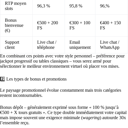
RTP moyen
96,3 %
95,8 %
96,%
slots
Bonus
€500 + 200
€300 + 100
€400 + 150
bienvenue
FS
FS
FS
(€)
Support
Live chat /
Email
Live chat /
client
téléphone
uniquement
WhatsApp
En combinant ces points avec votre style personnel – préférence pour
jackpot progressif ou tables classiques – vous serez armé pour
sélectionner le meilleur environnement virtuel où placer vos mises.
2️⃣ Les types de bonus et promotions
Le paysage promotionnel évolue constamment mais trois catégories
restent incontournables.
Bonus dépôt – généralement exprimé sous forme « 100 % jusqu’à
€500 + X tours gratuits ». Ce type double immédiatement votre capital
mais impose souvent une exigence minimale (
wagering
) autourde 30x
l’ensemble reçu.