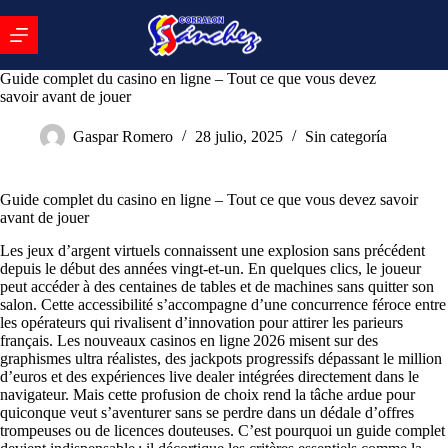
Guide complet du casino en ligne – Tout ce que vous devez
savoir avant de jouer
Gaspar Romero
28 julio, 2025
Sin categoría
Guide complet du casino en ligne – Tout ce que vous devez savoir
avant de jouer
Les jeux d’argent virtuels connaissent une explosion sans précédent
depuis le début des années vingt‑et‑un. En quelques clics, le joueur
peut accéder à des centaines de tables et de machines sans quitter son
salon. Cette accessibilité s’accompagne d’une concurrence féroce entre
les opérateurs qui rivalisent d’innovation pour attirer les parieurs
français. Les nouveaux casinos en ligne 2026 misent sur des
graphismes ultra réalistes, des jackpots progressifs dépassant le million
d’euros et des expériences live dealer intégrées directement dans le
navigateur. Mais cette profusion de choix rend la tâche ardue pour
quiconque veut s’aventurer sans se perdre dans un dédale d’offres
trompeuses ou de licences douteuses. C’est pourquoi un guide complet