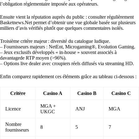
l’obligation réglementaire imposée aux opérateurs.
Ensuite vient la réputation auprès du public : consulter régulièrement
Basketnews.Net permet d’obtenir une vue globale basée sur plusieurs
milliers d’avis vérifiés plutôt que quelques commentaires isolés.
Troisième critère majeur : diversité du catalogue ludique.
– Fournisseurs majeurs : NetEnt, Microgaming®, Evolution Gaming.
– Jeux exclusifs développés « in‑house » souvent associés à
davantagede RTP moyen (>96%).
– Options live dealer avec croupiers réels diffusés via streaming HD.
Enfin comparez rapidement ces éléments grâce au tableau ci‑dessous :
Critère
Casino A
Casino B
Casino C
MGA +
Licence
ANJ
MGA
UKGC
Nombre
8
5
7
fournisseurs