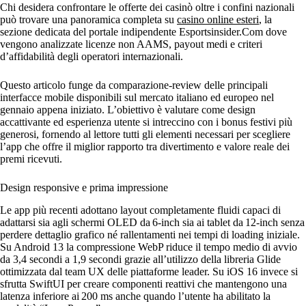
Chi desidera confrontare le offerte dei casinò oltre i confini nazionali
può trovare una panoramica completa su
casino online esteri
, la
sezione dedicata del portale indipendente Esportsinsider.Com dove
vengono analizzate licenze non AAMS, payout medi e criteri
d’affidabilità degli operatori internazionali.
Questo articolo funge da comparazione‑review delle principali
interfacce mobile disponibili sul mercato italiano ed europeo nel
gennaio appena iniziato. L’obiettivo è valutare come design
accattivante ed esperienza utente si intreccino con i bonus festivi più
generosi, fornendo al lettore tutti gli elementi necessari per scegliere
l’app che offre il miglior rapporto tra divertimento e valore reale dei
premi ricevuti.
Design responsive e prima impressione
Le app più recenti adottano layout completamente fluidi capaci di
adattarsi sia agli schermi OLED da 6‑inch sia ai tablet da 12‑inch senza
perdere dettaglio grafico né rallentamenti nei tempi di loading iniziale.
Su Android 13 la compressione WebP riduce il tempo medio di avvio
da 3,4 secondi a 1,9 secondi grazie all’utilizzo della libreria Glide
ottimizzata dal team UX delle piattaforme leader. Su iOS 16 invece si
sfrutta SwiftUI per creare componenti reattivi che mantengono una
latenza inferiore ai 200 ms anche quando l’utente ha abilitato la