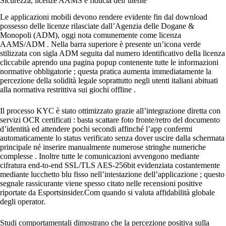
Sicurezza, licenze AAMS e fiducia dell’utente
Le applicazioni mobili devono rendere evidente fin dal download
possesso delle licenze rilasciate dall’Agenzia delle Dogane &
Monopoli (ADM), oggi nota comunemente come licenza
AAMS/ADM . Nella barra superiore è presente un’icona verde
stilizzata con sigla ADM seguita dal numero identificativo della licenza
cliccabile aprendo una pagina popup contenente tutte le informazioni
normative obbligatorie ; questa pratica aumenta immediatamente la
percezione della solidità legale soprattutto negli utenti italiani abituati
alla normativa restrittiva sui giochi offline .
Il processo KYC è stato ottimizzato grazie all’integrazione diretta con
servizi OCR certificati : basta scattare foto fronte/retro del documento
d’identità ed attendere pochi secondi affinché l’app confermi
automaticamente lo status verificato senza dover uscire dalla schermata
principale né inserire manualmente numerose stringhe numeriche
complesse . Inoltre tutte le comunicazioni avvengono mediante
cifratura end‑to‑end SSL/TLS AES‑256bit evidenziata costantemente
mediante lucchetto blu fisso nell’intestazione dell’applicazione ; questo
segnale rassicurante viene spesso citato nelle recensioni positive
riportate da Esportsinsider.Com quando si valuta affidabilità globale
degli operator​​​​​​.
Studi comportamentali dimostrano che la percezione positiva sulla