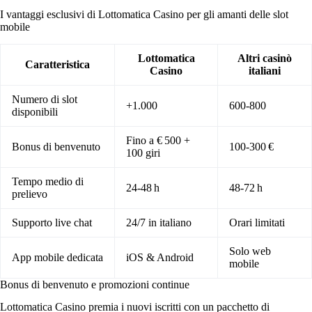
I vantaggi esclusivi di Lottomatica Casino per gli amanti delle slot
mobile
Lottomatica
Altri casinò
Caratteristica
Casino
italiani
Numero di slot
+1.000
600‑800
disponibili
Fino a € 500 +
Bonus di benvenuto
100‑300 €
100 giri
Tempo medio di
24‑48 h
48‑72 h
prelievo
Supporto live chat
24/7 in italiano
Orari limitati
Solo web
App mobile dedicata
iOS & Android
mobile
Bonus di benvenuto e promozioni continue
Lottomatica Casino premia i nuovi iscritti con un pacchetto di