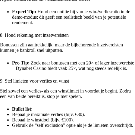
Expert Tip:
Houd een notitie bij van je win‑/verliesratio in de
demo‑modus; dit geeft een realistisch beeld van je potentiële
rendement.
8. Houd rekening met inzetvereisten
Bonussen zijn aantrekkelijk, maar de bijbehorende inzetvereisten
kunnen je bankroll snel uitputten.
Pro Tip:
Zoek naar bonussen met een 20× of lager inzetvereiste
– Dynabet Casino biedt vaak 25×, wat nog steeds redelijk is.
9. Stel limieten voor verlies en winst
Stel zowel een verlies‑ als een winstlimiet in voordat je begint. Zodra
een van beide bereikt is, stop je met spelen.
Bullet list:
Bepaal je maximale verlies (bijv. €30).
Bepaal je winstdoel (bijv. €100).
Gebruik de “self‑exclusion” optie als je de limieten overschrijdt.