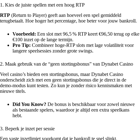
1. Kies de juiste spellen met een hoog RTP
RTP
(Return to Player) geeft aan hoeveel een spel gemiddeld
terugbetaalt. Hoe hoger het percentage, hoe beter voor jouw bankroll.
Voorbeeld:
Een slot met 96,5 % RTP keert €96,50 terug op elke
€100 inzet op de lange termijn.
Pro Tip:
Combineer hoge‑RTP slots met lage volatiliteit voor
langere speelsessies zonder grote swings.
2. Maak gebruik van de “geen stortingsbonus” van Dynabet Casino
Veel casino’s bieden een stortingsbonus, maar Dynabet Casino
onderscheidt zich met een geen stortingsbonus die je direct in de
demo‑modus kunt testen. Zo kun je zonder risico kennismaken met
nieuwe titels.
Did You Know?
De bonus is beschikbaar voor zowel nieuwe
als bestaande spelers, waardoor je altijd een extra speelkans
hebt.
3. Beperk je inzet per sessie
Een vaste inzetlimiet voorkomt dat je bankroll te snel slinkt.