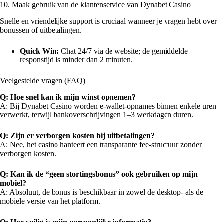
10. Maak gebruik van de klantenservice van Dynabet Casino
Snelle en vriendelijke support is cruciaal wanneer je vragen hebt over
bonussen of uitbetalingen.
Quick Win:
Chat 24/7 via de website; de gemiddelde
responstijd is minder dan 2 minuten.
Veelgestelde vragen (FAQ)
Q: Hoe snel kan ik mijn winst opnemen?
A: Bij Dynabet Casino worden e‑wallet‑opnames binnen enkele uren
verwerkt, terwijl bankoverschrijvingen 1–3 werkdagen duren.
Q: Zijn er verborgen kosten bij uitbetalingen?
A: Nee, het casino hanteert een transparante fee‑structuur zonder
verborgen kosten.
Q: Kan ik de “geen stortingsbonus” ook gebruiken op mijn
mobiel?
A: Absoluut, de bonus is beschikbaar in zowel de desktop‑ als de
mobiele versie van het platform.
Q: Hoe veilig is mijn persoonlijke informatie?