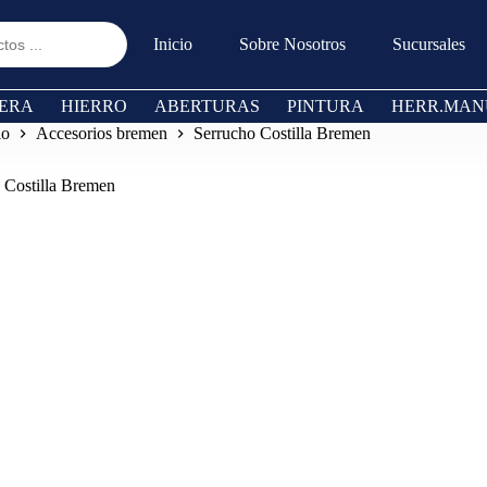
Inicio
Sobre Nosotros
Sucursales
ERA
HIERRO
ABERTURAS
PINTURA
HERR.MAN
io
Accesorios bremen
Serrucho Costilla Bremen
 Costilla Bremen