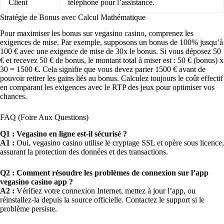
Client
téléphone pour l’assistance.
Stratégie de Bonus avec Calcul Mathématique
Pour maximiser les bonus sur vegasino casino, comprenez les
exigences de mise. Par exemple, supposons un bonus de 100% jusqu’à
100 € avec une exigence de mise de 30x le bonus. Si vous déposez 50
€ et recevez 50 € de bonus, le montant total à miser est : 50 € (bonus) x
30 = 1500 €. Cela signifie que vous devez parier 1500 € avant de
pouvoir retirer les gains liés au bonus. Calculez toujours le coût effectif
en comparant les exigences avec le RTP des jeux pour optimiser vos
chances.
FAQ (Foire Aux Questions)
Q1 : Vegasino en ligne est-il sécurisé ?
A1 :
Oui, vegasino casino utilise le cryptage SSL et opère sous licence,
assurant la protection des données et des transactions.
Q2 : Comment résoudre les problèmes de connexion sur l’app
vegasino casino app ?
A2 :
Vérifiez votre connexion Internet, mettez à jour l’app, ou
réinstallez-la depuis la source officielle. Contactez le support si le
problème persiste.