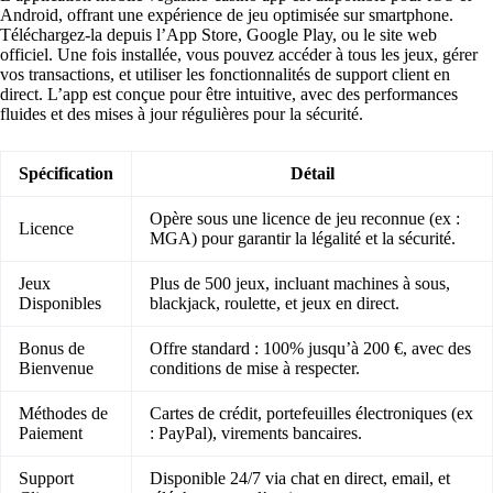
Android, offrant une expérience de jeu optimisée sur smartphone.
Téléchargez-la depuis l’App Store, Google Play, ou le site web
officiel. Une fois installée, vous pouvez accéder à tous les jeux, gérer
vos transactions, et utiliser les fonctionnalités de support client en
direct. L’app est conçue pour être intuitive, avec des performances
fluides et des mises à jour régulières pour la sécurité.
Spécification
Détail
Opère sous une licence de jeu reconnue (ex :
Licence
MGA) pour garantir la légalité et la sécurité.
Jeux
Plus de 500 jeux, incluant machines à sous,
Disponibles
blackjack, roulette, et jeux en direct.
Bonus de
Offre standard : 100% jusqu’à 200 €, avec des
Bienvenue
conditions de mise à respecter.
Méthodes de
Cartes de crédit, portefeuilles électroniques (ex
Paiement
: PayPal), virements bancaires.
Support
Disponible 24/7 via chat en direct, email, et