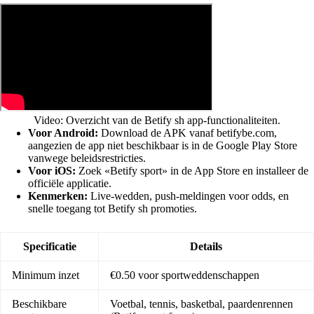
Video: Overzicht van de Betify sh app-functionaliteiten.
Voor Android:
Download de APK vanaf betifybe.com,
aangezien de app niet beschikbaar is in de Google Play Store
vanwege beleidsrestricties.
Voor iOS:
Zoek «Betify sport» in de App Store en installeer de
officiële applicatie.
Kenmerken:
Live-wedden, push-meldingen voor odds, en
snelle toegang tot Betify sh promoties.
Specificatie
Details
Minimum inzet
€0.50 voor sportweddenschappen
Beschikbare
Voetbal, tennis, basketbal, paardenrennen