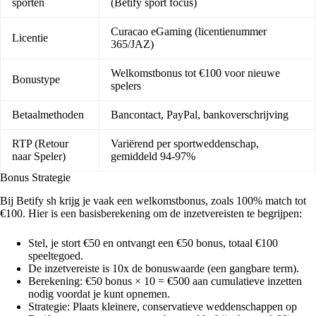
sporten
(Betify sport focus)
Curacao eGaming (licentienummer
Licentie
365/JAZ)
Welkomstbonus tot €100 voor nieuwe
Bonustype
spelers
Betaalmethoden
Bancontact, PayPal, bankoverschrijving
RTP (Retour
Variërend per sportweddenschap,
naar Speler)
gemiddeld 94-97%
Bonus Strategie
Bij Betify sh krijg je vaak een welkomstbonus, zoals 100% match tot
€100. Hier is een basisberekening om de inzetvereisten te begrijpen:
Stel, je stort €50 en ontvangt een €50 bonus, totaal €100
speeltegoed.
De inzetvereiste is 10x de bonuswaarde (een gangbare term).
Berekening: €50 bonus × 10 = €500 aan cumulatieve inzetten
nodig voordat je kunt opnemen.
Strategie: Plaats kleinere, conservatieve weddenschappen op