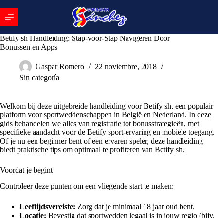
Betify sh Handleiding: Stap-voor-Stap Navigeren Door
Bonussen en Apps
Gaspar Romero
22 noviembre, 2018
Sin categoría
Welkom bij deze uitgebreide handleiding voor
Betify sh
, een populair
platform voor sportweddenschappen in België en Nederland. In deze
gids behandelen we alles van registratie tot bonusstrategieën, met
specifieke aandacht voor de Betify sport-ervaring en mobiele toegang.
Of je nu een beginner bent of een ervaren speler, deze handleiding
biedt praktische tips om optimaal te profiteren van Betify sh.
Voordat je begint
Controleer deze punten om een vliegende start te maken:
Leeftijdsvereiste:
Zorg dat je minimaal 18 jaar oud bent.
Locatie:
Bevestig dat sportwedden legaal is in jouw regio (bijv.