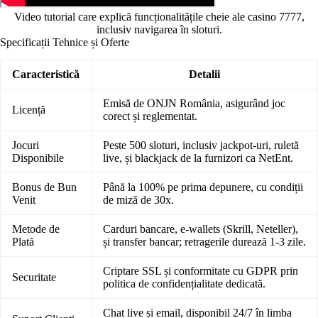
Video tutorial care explică funcționalitățile cheie ale casino 7777,
inclusiv navigarea în sloturi.
Specificații Tehnice și Oferte
Caracteristică
Detalii
Emisă de ONJN România, asigurând joc
Licență
corect și reglementat.
Jocuri
Peste 500 sloturi, inclusiv jackpot-uri, ruletă
Disponibile
live, și blackjack de la furnizori ca NetEnt.
Bonus de Bun
Până la 100% pe prima depunere, cu condiții
Venit
de miză de 30x.
Metode de
Carduri bancare, e-wallets (Skrill, Neteller),
Plată
și transfer bancar; retragerile durează 1-3 zile.
Criptare SSL și conformitate cu GDPR prin
Securitate
politica de confidențialitate dedicată.
Chat live și email, disponibil 24/7 în limba