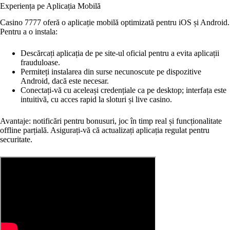
Experiența pe Aplicația Mobilă
Casino 7777 oferă o aplicație mobilă optimizată pentru iOS și Android.
Pentru a o instala:
Descărcați aplicația de pe site-ul oficial pentru a evita aplicații
frauduloase.
Permiteți instalarea din surse necunoscute pe dispozitive
Android, dacă este necesar.
Conectați-vă cu aceleași credențiale ca pe desktop; interfața este
intuitivă, cu acces rapid la sloturi și live casino.
Avantaje: notificări pentru bonusuri, joc în timp real și funcționalitate
offline parțială. Asigurați-vă că actualizați aplicația regulat pentru
securitate.