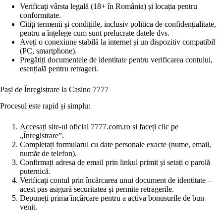
Verificați vârsta legală (18+ în România) și locația pentru
conformitate.
Citiți termenii și condițiile, inclusiv politica de confidențialitate,
pentru a înțelege cum sunt prelucrate datele dvs.
Aveți o conexiune stabilă la internet și un dispozitiv compatibil
(PC, smartphone).
Pregătiți documentele de identitate pentru verificarea contului,
esențială pentru retrageri.
Pași de Înregistrare la Casino 7777
Procesul este rapid și simplu:
Accesați site-ul oficial 7777.com.ro și faceți clic pe
„Înregistrare”.
Completați formularul cu date personale exacte (nume, email,
număr de telefon).
Confirmați adresa de email prin linkul primit și setați o parolă
puternică.
Verificați contul prin încărcarea unui document de identitate –
acest pas asigură securitatea și permite retragerile.
Depuneți prima încărcare pentru a activa bonusurile de bun
venit.