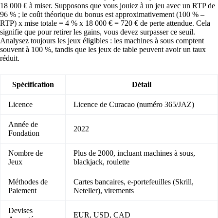
18 000 € à miser. Supposons que vous jouiez à un jeu avec un RTP de
96 % ; le coût théorique du bonus est approximativement (100 % –
RTP) x mise totale = 4 % x 18 000 € = 720 € de perte attendue. Cela
signifie que pour retirer les gains, vous devez surpasser ce seuil.
Analysez toujours les jeux éligibles : les machines à sous comptent
souvent à 100 %, tandis que les jeux de table peuvent avoir un taux
réduit.
Spécification
Détail
Licence
Licence de Curacao (numéro 365/JAZ)
Année de
2022
Fondation
Nombre de
Plus de 2000, incluant machines à sous,
Jeux
blackjack, roulette
Méthodes de
Cartes bancaires, e-portefeuilles (Skrill,
Paiement
Neteller), virements
Devises
EUR, USD, CAD