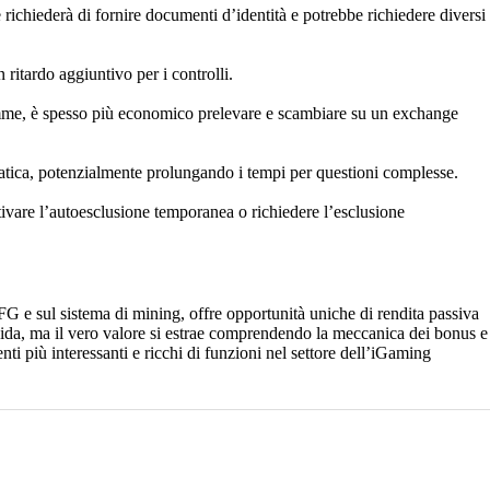
e richiederà di fornire documenti d’identità e potrebbe richiedere diversi
ritardo aggiuntivo per i controlli.
 somme, è spesso più economico prelevare e scambiare su un exchange
tomatica, potenzialmente prolungando i tempi per questioni complesse.
tivare l’autoesclusione temporanea o richiedere l’esclusione
G e sul sistema di mining, offre opportunità uniche di rendita passiva
luida, ma il vero valore si estrae comprendendo la meccanica dei bonus e
ti più interessanti e ricchi di funzioni nel settore dell’iGaming