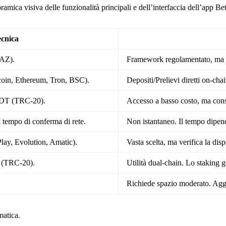
ramica visiva delle funzionalità principali e dell’interfaccia dell’app Bet
ecnica
JAZ).
Framework regolamentato, ma la
coin, Ethereum, Tron, BSC).
Depositi/Prelievi diretti on-chai
SDT (TRC-20).
Accesso a basso costo, ma consi
l tempo di conferma di rete.
Non istantaneo. Il tempo dipen
Play, Evolution, Amatic).
Vasta scelta, ma verifica la disp
 (TRC-20).
Utilità dual-chain. Lo staking
Richiede spazio moderato. Aggi
matica.