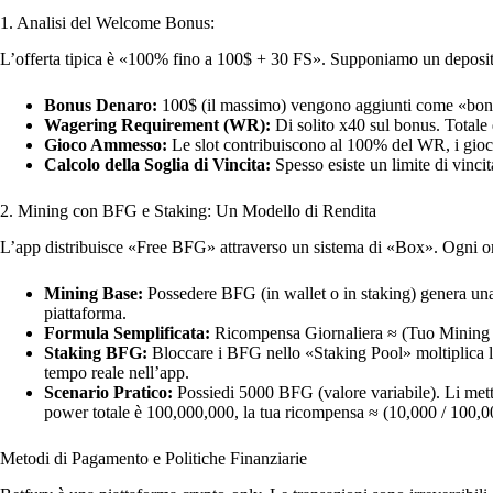
1. Analisi del Welcome Bonus:
L’offerta tipica è «100% fino a 100$ + 30 FS». Supponiamo un deposi
Bonus Denaro:
100$ (il massimo) vengono aggiunti come «bon
Wagering Requirement (WR):
Di solito x40 sul bonus. Totale
Gioco Ammesso:
Le slot contribuiscono al 100% del WR, i gioc
Calcolo della Soglia di Vincita:
Spesso esiste un limite di vinci
2. Mining con BFG e Staking: Un Modello di Rendita
L’app distribuisce «Free BFG» attraverso un sistema di «Box». Ogni or
Mining Base:
Possedere BFG (in wallet o in staking) genera un
piattaforma.
Formula Semplificata:
Ricompensa Giornaliera ≈ (Tuo Mining P
Staking BFG:
Bloccare i BFG nello «Staking Pool» moltiplica la
tempo reale nell’app.
Scenario Pratico:
Possiedi 5000 BFG (valore variabile). Li metti
power totale è 100,000,000, la tua ricompensa ≈ (10,000 / 100,
Metodi di Pagamento e Politiche Finanziarie