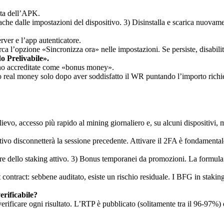
ta dell’APK.
cache dalle impostazioni del dispositivo. 3) Disinstalla e scarica nuovame
rver e l’app autenticatore.
ca l’opzione «Sincronizza ora» nelle impostazioni. Se persiste, disabilit
o Prelivabile».
no accreditate come «bonus money».
o real money solo dopo aver soddisfatto il WR puntando l’importo richi
lievo, accesso più rapido al mining giornaliero e, su alcuni dispositivi, 
o disconnetterà la sessione precedente. Attivare il 2FA è fondamentale
re dello staking attivo. 3) Bonus temporanei da promozioni. La formula 
 contract: sebbene auditato, esiste un rischio residuale. I BFG in staking
rificabile?
r verificare ogni risultato. L’RTP è pubblicato (solitamente tra il 96-97%