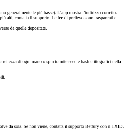
o generalmente le più basse). L’app mostra l’indirizzo corretto.
iù alti, contatta il supporto. Le fee di prelievo sono trasparenti e
verse da quelle depositate.
rrettezza di ogni mano o spin tramite seed e hash crittografici nella
ili.
olve da sola. Se non viene, contatta il supporto Betfury con il TXID.