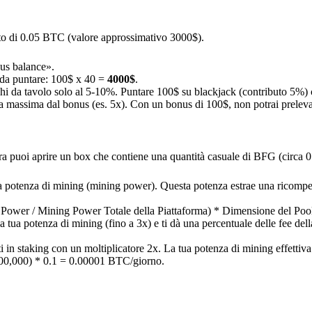
to di 0.05 BTC (valore approssimativo 3000$).
us balance».
 da puntare: 100$ x 40 =
4000$
.
hi da tavolo solo al 5-10%. Puntare 100$ su blackjack (contributo 5%)
ta massima dal bonus (es. 5x). Con un bonus di 100$, non potrai preleva
a puoi aprire un box che contiene una quantità casuale di BFG (circa 
a potenza di mining (mining power). Questa potenza estrae una ricompe
ower / Mining Power Totale della Piattaforma) * Dimensione del Pool
 tua potenza di mining (fino a 3x) e ti dà una percentuale delle fee de
 in staking con un moltiplicatore 2x. La tua potenza di mining effettiv
000,000) * 0.1 = 0.00001 BTC/giorno.