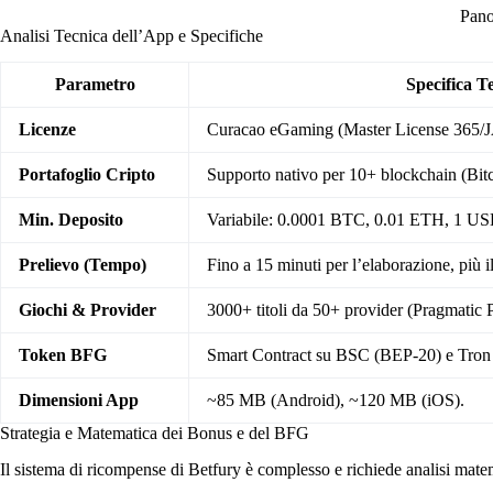
Pano
Analisi Tecnica dell’App e Specifiche
Parametro
Specifica T
Licenze
Curacao eGaming (Master License 365/
Portafoglio Cripto
Supporto nativo per 10+ blockchain (Bit
Min. Deposito
Variabile: 0.0001 BTC, 0.01 ETH, 1 U
Prelievo (Tempo)
Fino a 15 minuti per l’elaborazione, più i
Giochi & Provider
3000+ titoli da 50+ provider (Pragmatic 
Token BFG
Smart Contract su BSC (BEP-20) e Tron
Dimensioni App
~85 MB (Android), ~120 MB (iOS).
Strategia e Matematica dei Bonus e del BFG
Il sistema di ricompense di Betfury è complesso e richiede analisi mate