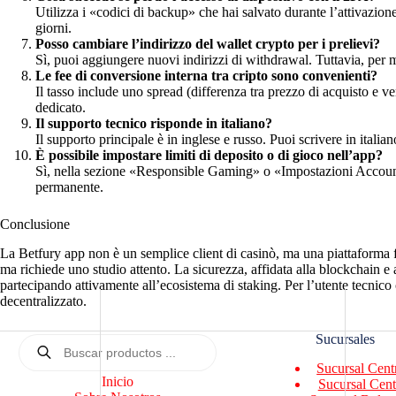
Utilizza i «codici di backup» che hai salvato durante l’attivazione
giorni.
Posso cambiare l’indirizzo del wallet crypto per i prelievi?
Sì, puoi aggiungere nuovi indirizzi di withdrawal. Tuttavia, per m
Le fee di conversione interna tra cripto sono convenienti?
Il tasso include uno spread (differenza tra prezzo di acquisto e
dedicato.
Il supporto tecnico risponde in italiano?
Il supporto principale è in inglese e russo. Puoi scrivere in ital
È possibile impostare limiti di deposito o di gioco nell’app?
Sì, nella sezione «Responsible Gaming» o «Impostazioni Account» p
permanente.
Conclusione
La Betfury app non è un semplice client di casinò, ma una piattaforma f
ma richiede uno studio attento. La sicurezza, affidata alla blockchain e
partecipando attivamente all’ecosistema di staking. Per l’utente tecnico
decentralizzato.
Sucursales
Sucursal Cent
Inicio
Sucursal Cent