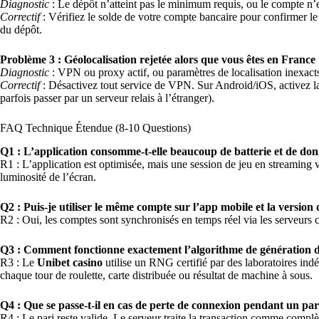
Diagnostic
: Le dépôt n’atteint pas le minimum requis, ou le compte n’e
Correctif
: Vérifiez le solde de votre compte bancaire pour confirmer le
du dépôt.
Problème 3 : Géolocalisation rejetée alors que vous êtes en France
Diagnostic
: VPN ou proxy actif, ou paramètres de localisation inexacts
Correctif
: Désactivez tout service de VPN. Sur Android/iOS, activez la
parfois passer par un serveur relais à l’étranger).
FAQ Technique Étendue (8-10 Questions)
Q1 : L’application consomme-t-elle beaucoup de batterie et de don
R1 : L’application est optimisée, mais une session de jeu en streaming
luminosité de l’écran.
Q2 : Puis-je utiliser le même compte sur l’app mobile et la version
R2 : Oui, les comptes sont synchronisés en temps réel via les serveurs 
Q3 : Comment fonctionne exactement l’algorithme de génération 
R3 : Le
Unibet casino
utilise un RNG certifié par des laboratoires in
chaque tour de roulette, carte distribuée ou résultat de machine à sous.
Q4 : Que se passe-t-il en cas de perte de connexion pendant un pari
R4 : Le pari reste valide. Le serveur traite la transaction comme complè