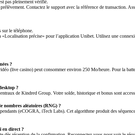
st pas pleinement vérifié.
 prélèvement. Contactez le support avec la référence de transaction. A
 sur le téléphone.
 «Localisation précise» pour l’application Unibet. Utilisez une connex
nées ?
 vidéo (live casino) peut consommer environ 250 Mo/heure. Pour la batte
 desktop ?
centraux de Kindred Group. Votre solde, historique et bonus sont accessi
de nombres aléatoires (RNG) ?
dépendants (eCOGRA, iTech Labs). Cet algorithme produit des séquences 
 en direct ?
te dès réception de la confirmation. Reconnectez-vous pour voir le résult