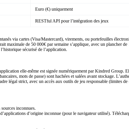
Euro (€) uniquement
RESTful API pour l’intégration des jeux
tanés via cartes (Visa/Mastercard), virements, ou portefeuilles électroni
trait maximale de 50 000€ par semaine s’applique, avec un plancher de 1
l’historique sécurisé de l’application.
’application elle-même est signée numériquement par Kindred Group. El
ancaires, mots de passe) sont hachées et salées avant stockage. L’auth
re légal strict, avec un accès aux outils de jeu responsable (limites de
s sources inconnues.
 d’applications d’origine inconnue (pour le navigateur utilisé). Téléch