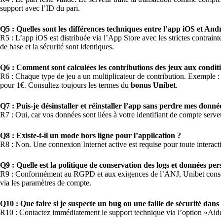
support avec l’ID du pari.
Q5 : Quelles sont les différences techniques entre l’app iOS et And
R5 : L’app iOS est distribuée via l’App Store avec les strictes contrai
de base et la sécurité sont identiques.
Q6 : Comment sont calculées les contributions des jeux aux condit
R6 : Chaque type de jeu a un multiplicateur de contribution. Exemple :
pour 1€. Consultez toujours les termes du
bonus Unibet
.
Q7 : Puis-je désinstaller et réinstaller l’app sans perdre mes donné
R7 : Oui, car vos données sont liées à votre identifiant de compte serveu
Q8 : Existe-t-il un mode hors ligne pour l’application ?
R8 : Non. Une connexion Internet active est requise pour toute interactio
Q9 : Quelle est la politique de conservation des logs et données per
R9 : Conformément au RGPD et aux exigences de l’ANJ, Unibet conserve
via les paramètres de compte.
Q10 : Que faire si je suspecte un bug ou une faille de sécurité dans
R10 : Contactez immédiatement le support technique via l’option «Aide» da