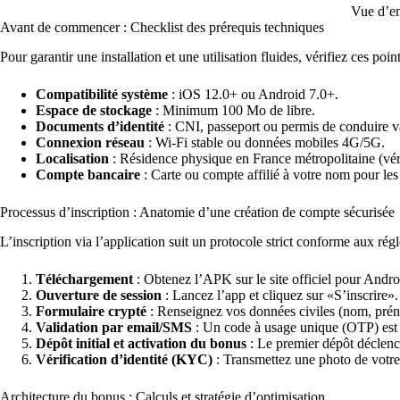
Vue d’en
Avant de commencer : Checklist des prérequis techniques
Pour garantir une installation et une utilisation fluides, vérifiez ces point
Compatibilité système
: iOS 12.0+ ou Android 7.0+.
Espace de stockage
: Minimum 100 Mo de libre.
Documents d’identité
: CNI, passeport ou permis de conduire v
Connexion réseau
: Wi-Fi stable ou données mobiles 4G/5G.
Localisation
: Résidence physique en France métropolitaine (vérif
Compte bancaire
: Carte ou compte affilié à votre nom pour les 
Processus d’inscription : Anatomie d’une création de compte sécurisée
L’inscription via l’application suit un protocole strict conforme aux ré
Téléchargement
: Obtenez l’APK sur le site officiel pour Andro
Ouverture de session
: Lancez l’app et cliquez sur «S’inscrire».
Formulaire crypté
: Renseignez vos données civiles (nom, préno
Validation par email/SMS
: Un code à usage unique (OTP) est 
Dépôt initial et activation du bonus
: Le premier dépôt déclenc
Vérification d’identité (KYC)
: Transmettez une photo de votre 
Architecture du bonus : Calculs et stratégie d’optimisation