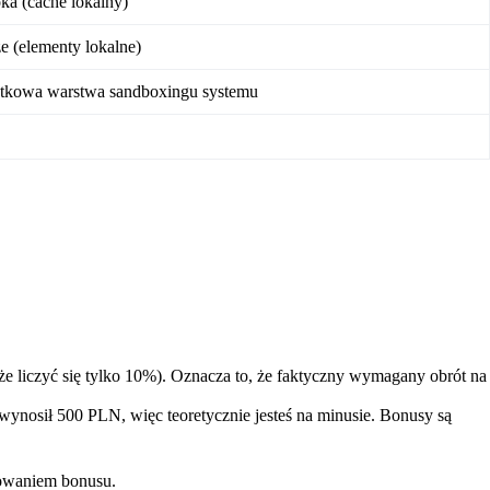
a (cache lokalny)
e (elementy lokalne)
tkowa warstwa sandboxingu systemu
e liczyć się tylko 10%). Oznacza to, że faktyczny wymagany obrót na
nosił 500 PLN, więc teoretycznie jesteś na minusie. Bonusy są
lowaniem bonusu.