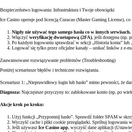
Bezpieczeństwo logowania: Infrastruktura i Twoje obowiązki
Ice Casino operuje pod licencją Curacao (Master Gaming License), co
Nigdy nie używać tego samego hasła co w innych serwisach.
Włączyć
weryfikację dwuetapową (2FA)
, jeśli dostępna (np. 
Po każdym logowaniu sprawdzać w sekcji „Historia konta” lub 
Logować się tylko przez oficjalne kanały – unikać linków z e-
Zaawansowane rozwiązywanie problemów (Troubleshooting)
Poniżej scenariusze błędów i techniczne rozwiązania.
Scenariusz 1: „Nieprawidłowy login lub hasło” mimo pewności, że da
Diagnoza:
Najczęstsze przyczyny to: zablokowane konto (np. po wiel
Akcje krok po kroku:
Użyj funkcji „Przypomnij hasło”. Sprawdź folder SPAM w skrzy
Wyczyść cache i pliki cookie przeglądarki. Spróbuj logowania w 
Jeśli używasz
Ice Casino app
, wyczyść dane aplikacji (Ustawie