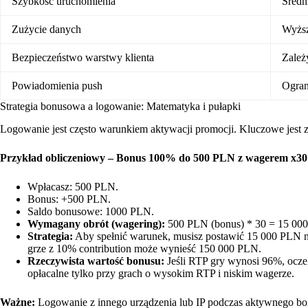
Szybkość uruchomienia
Średn
Zużycie danych
Wyższ
Bezpieczeństwo warstwy klienta
Zależ
Powiadomienia push
Ogran
Strategia bonusowa a logowanie: Matematyka i pułapki
Logowanie jest często warunkiem aktywacji promocji. Kluczowe jest 
Przykład obliczeniowy – Bonus 100% do 500 PLN z wagerem x30
Wpłacasz: 500 PLN.
Bonus: +500 PLN.
Saldo bonusowe: 1000 PLN.
Wymagany obrót (wagering):
500 PLN (bonus) * 30 = 15 00
Strategia:
Aby spełnić warunek, musisz postawić 15 000 PLN na 
grze z 10% contribution może wynieść 150 000 PLN.
Rzeczywista wartość bonusu:
Jeśli RTP gry wynosi 96%, ocze
opłacalne tylko przy grach o wysokim RTP i niskim wagerze.
Ważne:
Logowanie z innego urządzenia lub IP podczas aktywnego bo