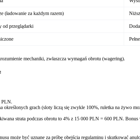
ia
Wysok
e (ładowanie za każdym razem)
Niższ
y od przeglądarki
Doda
iczone
Pełne
zrozumienie mechaniki, zwłaszcza wymagań obrotu (wagering).
:
0 PLN.
określonych grach (sloty liczą się zwykle 100%, ruletka na żywo moż
kiwana strata podczas obrotu to 4% z 15 000 PLN = 600 PLN. Bonus wy
nusu może być uznane za próbę obejścia regulaminu i skutkować anu