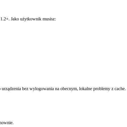
 1.2+. Jako użytkownik musisz:
go urządzenia bez wylogowania na obecnym, lokalne problemy z cache.
onownie.