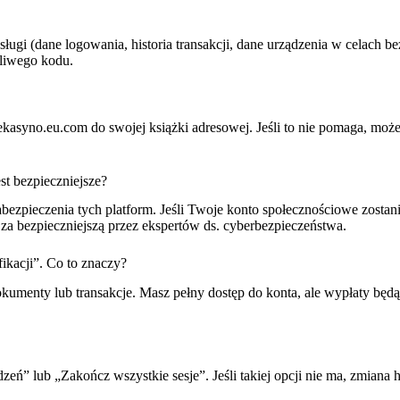
usługi (dane logowania, historia transakcji, dane urządzenia w celach b
śliwego kodu.
syno.eu.com do swojej książki adresowej. Jeśli to nie pomaga, może to
t bezpieczniejsze?
abezpieczenia tych platform. Jeśli Twoje konto społecznościowe zosta
 za bezpieczniejszą przez ekspertów ds. cyberbezpieczeństwa.
kacji”. Co to znaczy?
okumenty lub transakcje. Masz pełny dostęp do konta, ale wypłaty będ
zeń” lub „Zakończ wszystkie sesje”. Jeśli takiej opcji nie ma, zmian