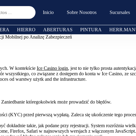
Inicio
Sobre Nosotros
Sucursales
ERA
HIERRO
ABERTURAS
PINTURA
HERR.MAN
ji Mobilnej po Analizę Zabezpieczeń
nych. W kontekście
Ice Casino login
, jest to nie tylko prosta autentyk
biór wszystkiego, co związane z dostępem do konta w Ice Casino, ze 
s od warstwy użytk and the infrastructure.
Zaniedbanie któregokolwiek może prowadzić do błędów.
ci (KYC) przed pierwszą wypłatą. Zaleca się ukończenie tego procesu
yć dokładnie takie, jak podane przy rejestracji. System rozróżnia wielko
ome, Firefox, Safari w najnowszych wersjach z włączonym JavaScript