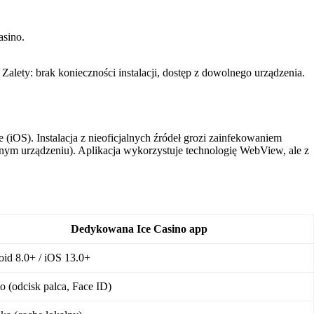
asino.
alety: brak konieczności instalacji, dostęp z dowolnego urządzenia.
 (iOS). Instalacja z nieoficjalnych źródeł grozi zainfekowaniem
ufanym urządzeniu). Aplikacja wykorzystuje technologię WebView, ale z
Dedykowana Ice Casino app
id 8.0+ / iOS 13.0+
o (odcisk palca, Face ID)