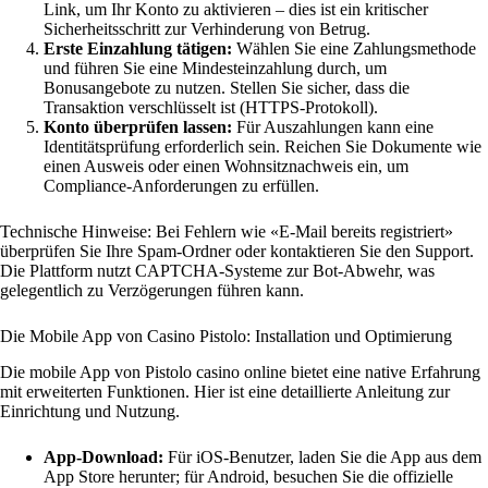
Link, um Ihr Konto zu aktivieren – dies ist ein kritischer
Sicherheitsschritt zur Verhinderung von Betrug.
Erste Einzahlung tätigen:
Wählen Sie eine Zahlungsmethode
und führen Sie eine Mindesteinzahlung durch, um
Bonusangebote zu nutzen. Stellen Sie sicher, dass die
Transaktion verschlüsselt ist (HTTPS-Protokoll).
Konto überprüfen lassen:
Für Auszahlungen kann eine
Identitätsprüfung erforderlich sein. Reichen Sie Dokumente wie
einen Ausweis oder einen Wohnsitznachweis ein, um
Compliance-Anforderungen zu erfüllen.
Technische Hinweise: Bei Fehlern wie «E-Mail bereits registriert»
überprüfen Sie Ihre Spam-Ordner oder kontaktieren Sie den Support.
Die Plattform nutzt CAPTCHA-Systeme zur Bot-Abwehr, was
gelegentlich zu Verzögerungen führen kann.
Die Mobile App von Casino Pistolo: Installation und Optimierung
Die mobile App von Pistolo casino online bietet eine native Erfahrung
mit erweiterten Funktionen. Hier ist eine detaillierte Anleitung zur
Einrichtung und Nutzung.
App-Download:
Für iOS-Benutzer, laden Sie die App aus dem
App Store herunter; für Android, besuchen Sie die offizielle