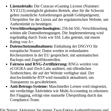
Lizenzdetails:
Die Curacao eGaming License (Nummer:
XYZ123) ermöglicht globalen Betrieb, aber für die Schweiz
gelten zusätzliche Anforderungen gemäß Geldspielgesetz.
Überprüfen Sie die Lizenz auf der regulatorischen Website, um
Authentizität zu bestätigen.
Verschlüsselungstechnologien:
256-bit SSL-Verschlüsselung
schützt alle Datenübertragungen. Die Implementierung wird
regelmäßig durch Tools wie SSL Labs getestet, mit einem
Rating von A+.
Datenschutzmaßnahmen:
Einhaltung der DSGVO für
europäische Nutzer; Daten werden in redundanten
Rechenzentren in der EU gespeichert, mit automatischen
Backups und Zugriffskontrollen.
Fairness und RNG-Zertifizierung:
RNGs werden von
eCOGRA und iTech Labs auditiert, mit öffentlichen
Testberichten, die auf der Website verfügbar sind. Der
durchschnittliche RTP wird monatlich aktualisiert, um
Transparenz zu gewährleisten.
Anti-Betrugs-Systeme:
Maschinelles Lernen wird eingesetzt,
um verdächtige Aktivitäten wie Multi-Accounting zu erkennen.
Bei Flagging, erfolgt eine manuelle Überprüfung durch das
Compliance-Team.
Für Nutzer: Aktivieren Sie immer Zwei-Faktor-Authentifizierung und