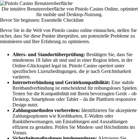
Die intuitive Benutzeroberfläche von Pistolo Casino Online, optimiert
für mobile und Desktop-Nutzung.
Bevor Sie beginnen: Essentielle Checkliste
Bevor Sie in die Welt von Pistolo casino online eintauchen, stellen Sie
sicher, dass Sie diese Punkte überprüfen, um potenzielle Probleme zu
minimieren und Ihre Erfahrung zu optimieren.
Alters- und Standortüberprüfung:
Bestätigen Sie, dass Sie
mindestens 18 Jahre alt sind und in einer Region leben, in der
Online-Glücksspiel legal ist. Pistolo Casino operiert unter
spezifischen Lizenzbedingungen, die je nach Gerichtsbarkeit
variieren.
Internetverbindung und Gerätekompatibilität:
Eine stabile
Breitbandverbindung ist entscheidend für reibungsloses Spielen.
Testen Sie die Kompatibilität mit Ihrem bevorzugten Gerät – ob
Desktop, Smartphone oder Tablet – da die Plattform responsive
Design nutzt.
Zahlungsmethoden vorbereiten:
Identifizieren Sie akzeptierte
Zahlungsoptionen wie Kreditkarten, E-Wallets oder
Banküberweisungen, um Einzahlungen und Auszahlungen
effizient zu gestalten. Prüfen Sie Mindest- und Höchstlimits im
Voraus.
Sicherheitsmaßnahmen implementieren:
Aktivieren Sie