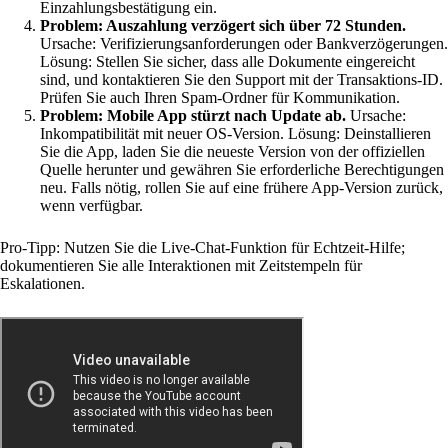
Einzahlungsbestätigung ein.
Problem: Auszahlung verzögert sich über 72 Stunden.
Ursache: Verifizierungsanforderungen oder Bankverzögerungen.
Lösung: Stellen Sie sicher, dass alle Dokumente eingereicht
sind, und kontaktieren Sie den Support mit der Transaktions-ID.
Prüfen Sie auch Ihren Spam-Ordner für Kommunikation.
Problem: Mobile App stürzt nach Update ab.
Ursache:
Inkompatibilität mit neuer OS-Version. Lösung: Deinstallieren
Sie die App, laden Sie die neueste Version von der offiziellen
Quelle herunter und gewähren Sie erforderliche Berechtigungen
neu. Falls nötig, rollen Sie auf eine frühere App-Version zurück,
wenn verfügbar.
Pro-Tipp: Nutzen Sie die Live-Chat-Funktion für Echtzeit-Hilfe;
dokumentieren Sie alle Interaktionen mit Zeitstempeln für
Eskalationen.