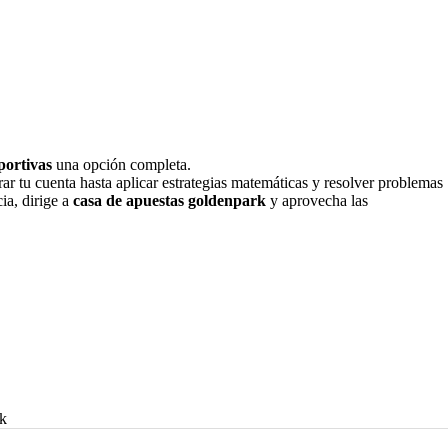
portivas
una opción completa.
rar tu cuenta hasta aplicar estrategias matemáticas y resolver problemas
ia, dirige a
casa de apuestas goldenpark
y aprovecha las
rk