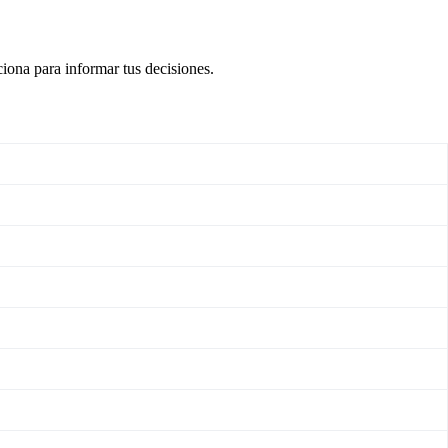
ciona para informar tus decisiones.