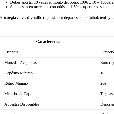
Debes apostar 10 veces el monto del bono: 100€ x 10 = 1000€ en a
Si apuestas en mercados con odds de 1.50 o superiores, solo una 
Estrategia clave: diversifica apuestas en deportes como fútbol, tenis y 
Característica
Licencia
Direcci
Monedas Aceptadas
Euro (€)
Depósito Mínimo
10€
Retiro Mínimo
20€
Métodos de Pago
Tarjetas
Apuestas Disponibles
Deportes