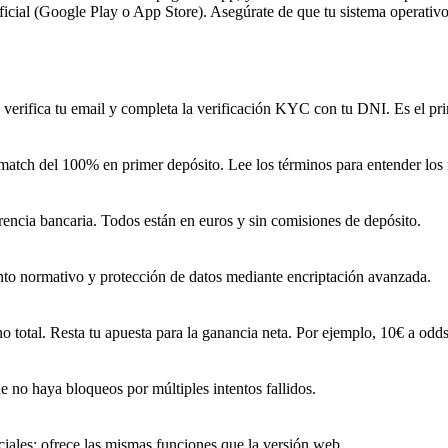
oficial (Google Play o App Store). Asegúrate de que tu sistema operativo
io, verifica tu email y completa la verificación KYC con tu DNI. Es el p
tch del 100% en primer depósito. Lee los términos para entender los req
ferencia bancaria. Todos están en euros y sin comisiones de depósito.
nto normativo y protección de datos mediante encriptación avanzada.
rno total. Resta tu apuesta para la ganancia neta. Por ejemplo, 10€ a od
e no haya bloqueos por múltiples intentos fallidos.
ciales; ofrece las mismas funciones que la versión web.