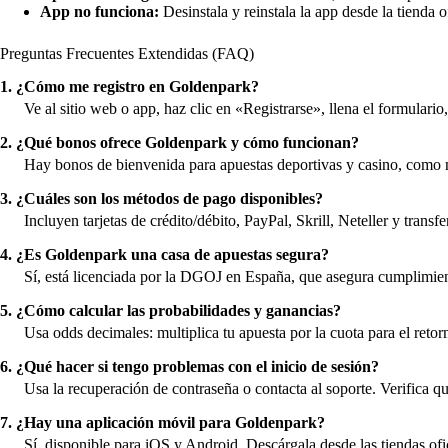
App no funciona:
Desinstala y reinstala la app desde la tienda 
Preguntas Frecuentes Extendidas (FAQ)
1. ¿Cómo me registro en Goldenpark?
Ve al sitio web o app, haz clic en «Registrarse», llena el formular
2. ¿Qué bonos ofrece Goldenpark y cómo funcionan?
Hay bonos de bienvenida para apuestas deportivas y casino, como ma
3. ¿Cuáles son los métodos de pago disponibles?
Incluyen tarjetas de crédito/débito, PayPal, Skrill, Neteller y trans
4. ¿Es Goldenpark una casa de apuestas segura?
Sí, está licenciada por la DGOJ en España, que asegura cumplimie
5. ¿Cómo calcular las probabilidades y ganancias?
Usa odds decimales: multiplica tu apuesta por la cuota para el reto
6. ¿Qué hacer si tengo problemas con el inicio de sesión?
Usa la recuperación de contraseña o contacta al soporte. Verifica qu
7. ¿Hay una aplicación móvil para Goldenpark?
Sí, disponible para iOS y Android. Descárgala desde las tiendas ofi