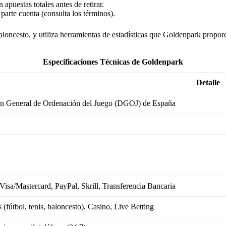
puestas totales antes de retirar.
parte cuenta (consulta los términos).
baloncesto, y utiliza herramientas de estadísticas que Goldenpark propor
Especificaciones Técnicas de Goldenpark
Detalle
ón General de Ordenación del Juego (DGOJ) de España
 Visa/Mastercard, PayPal, Skrill, Transferencia Bancaria
 (fútbol, tenis, baloncesto), Casino, Live Betting