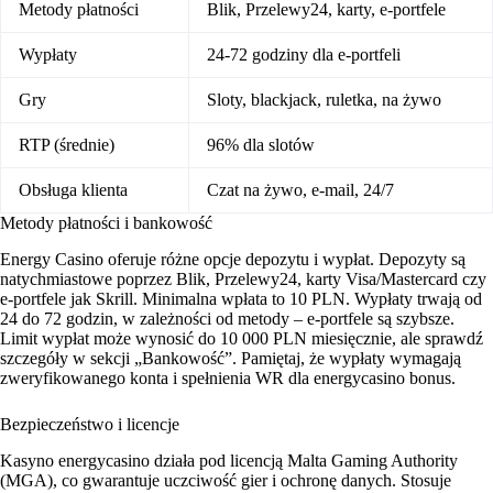
Metody płatności
Blik, Przelewy24, karty, e-portfele
Wypłaty
24-72 godziny dla e-portfeli
Gry
Sloty, blackjack, ruletka, na żywo
RTP (średnie)
96% dla slotów
Obsługa klienta
Czat na żywo, e-mail, 24/7
Metody płatności i bankowość
Energy Casino oferuje różne opcje depozytu i wypłat. Depozyty są
natychmiastowe poprzez Blik, Przelewy24, karty Visa/Mastercard czy
e-portfele jak Skrill. Minimalna wpłata to 10 PLN. Wypłaty trwają od
24 do 72 godzin, w zależności od metody – e-portfele są szybsze.
Limit wypłat może wynosić do 10 000 PLN miesięcznie, ale sprawdź
szczegóły w sekcji „Bankowość”. Pamiętaj, że wypłaty wymagają
zweryfikowanego konta i spełnienia WR dla energycasino bonus.
Bezpieczeństwo i licencje
Kasyno energycasino działa pod licencją Malta Gaming Authority
(MGA), co gwarantuje uczciwość gier i ochronę danych. Stosuje