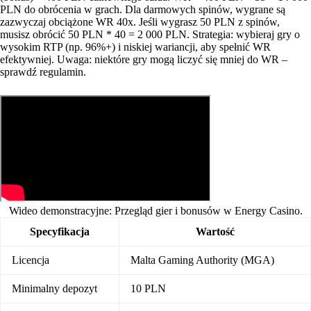
PLN do obrócenia w grach. Dla darmowych spinów, wygrane są
zazwyczaj obciążone WR 40x. Jeśli wygrasz 50 PLN z spinów,
musisz obrócić 50 PLN * 40 = 2 000 PLN. Strategia: wybieraj gry o
wysokim RTP (np. 96%+) i niskiej wariancji, aby spełnić WR
efektywniej. Uwaga: niektóre gry mogą liczyć się mniej do WR –
sprawdź regulamin.
Wideo demonstracyjne: Przegląd gier i bonusów w Energy Casino.
Specyfikacja
Wartość
Licencja
Malta Gaming Authority (MGA)
Minimalny depozyt
10 PLN