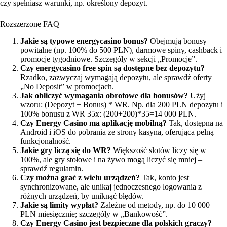
czy spełniasz warunki, np. określony depozyt.
Rozszerzone FAQ
Jakie są typowe energycasino bonus?
Obejmują bonusy
powitalne (np. 100% do 500 PLN), darmowe spiny, cashback i
promocje tygodniowe. Szczegóły w sekcji „Promocje”.
Czy energycasino free spin są dostępne bez depozytu?
Rzadko, zazwyczaj wymagają depozytu, ale sprawdź oferty
„No Deposit” w promocjach.
Jak obliczyć wymagania obrotowe dla bonusów?
Użyj
wzoru: (Depozyt + Bonus) * WR. Np. dla 200 PLN depozytu i
100% bonusu z WR 35x: (200+200)*35=14 000 PLN.
Czy Energy Casino ma aplikację mobilną?
Tak, dostępna na
Android i iOS do pobrania ze strony kasyna, oferująca pełną
funkcjonalność.
Jakie gry liczą się do WR?
Większość slotów liczy się w
100%, ale gry stołowe i na żywo mogą liczyć się mniej –
sprawdź regulamin.
Czy można grać z wielu urządzeń?
Tak, konto jest
synchronizowane, ale unikaj jednoczesnego logowania z
różnych urządzeń, by uniknąć błędów.
Jakie są limity wypłat?
Zależne od metody, np. do 10 000
PLN miesięcznie; szczegóły w „Bankowość”.
Czy Energy Casino jest bezpieczne dla polskich graczy?