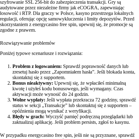
szyfrowanie SSL 256-bit do zabezpieczenia transakcji. Gry są
audytowane przez niezależne firmy jak eCOGRA, zapewniając
losowość i RTP. Dla graczy w Polsce, kasyno przestrzega lokalnych
regulacji, oferując opcję samowykluczenia i limity depozytów. Przed
skorzystaniem z energycasino free spin, upewnij się, że promocje są
zgodne z prawem.
Rozwiązywanie problemów
Poniżej typowe scenariusze i rozwiązania:
Problem z logowaniem:
Sprawdź poprawność danych lub
zresetuj hasło przez „Zapomniałem hasła”. Jeśli blokada konta,
skontaktuj się z supportem.
Bonus nieaktywny:
Upewnij się, że wpłaciłeś minimalną
kwotę i użyłeś kodu bonusowego, jeśli wymagany. Czas
aktywacji może wynosić do 24 godzin.
Wolne wypłaty:
Jeśli wypłata przekracza 72 godziny, sprawdź
status w sekcji „Transakcje” lub skontaktuj się z supportem –
opóźnienia mogą wynikać z weryfikacji.
Błędy w grach:
Wyczyść pamięć podręczną przeglądarki lub
zaktualizuj aplikację. Jeśli problem persists, zgłoś to kasynu.
W przypadku energycasino free spin, jeśli nie są przyznane, sprawdź