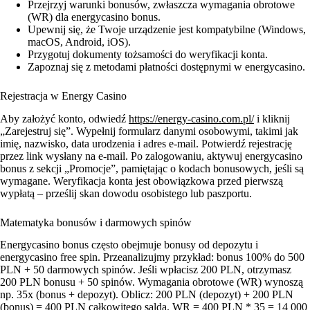
Przejrzyj warunki bonusów, zwłaszcza wymagania obrotowe
(WR) dla energycasino bonus.
Upewnij się, że Twoje urządzenie jest kompatybilne (Windows,
macOS, Android, iOS).
Przygotuj dokumenty tożsamości do weryfikacji konta.
Zapoznaj się z metodami płatności dostępnymi w energycasino.
Rejestracja w Energy Casino
Aby założyć konto, odwiedź
https://energy-casino.com.pl/
i kliknij
„Zarejestruj się”. Wypełnij formularz danymi osobowymi, takimi jak
imię, nazwisko, data urodzenia i adres e-mail. Potwierdź rejestrację
przez link wysłany na e-mail. Po zalogowaniu, aktywuj energycasino
bonus z sekcji „Promocje”, pamiętając o kodach bonusowych, jeśli są
wymagane. Weryfikacja konta jest obowiązkowa przed pierwszą
wypłatą – prześlij skan dowodu osobistego lub paszportu.
Matematyka bonusów i darmowych spinów
Energycasino bonus często obejmuje bonusy od depozytu i
energycasino free spin. Przeanalizujmy przykład: bonus 100% do 500
PLN + 50 darmowych spinów. Jeśli wpłacisz 200 PLN, otrzymasz
200 PLN bonusu + 50 spinów. Wymagania obrotowe (WR) wynoszą
np. 35x (bonus + depozyt). Oblicz: 200 PLN (depozyt) + 200 PLN
(bonus) = 400 PLN całkowitego salda. WR = 400 PLN * 35 = 14 000