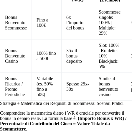
Scommesse
Bonus
6x
singole:
Fino a
Benvenuto
l’importo
100% |
100€
Scommesse
del bonus
Multiple:
25%
Slot: 100%
Bonus
35x il
| Roulette:
100% fino
Benvenuto
bonus +
10% |
a 500€
Casino
deposito
Blackjack:
5%
Bonus
Variabile
Simile al
Ricarica /
(es. 50%
Spesso 25x-
bonus
Promo
fino a
30x
benvenuto
Periodiche
50€)
casino
Strategia e Matematica dei Requisiti di Scommessa: Scenari Pratici
Comprendere la matematica dietro i WR è cruciale per convertire il
bonus in denaro reale. La formula base è:
(Importo Bonus x WR) /
Percentuale di Contributo del Gioco = Valore Totale da
Scommettere
.