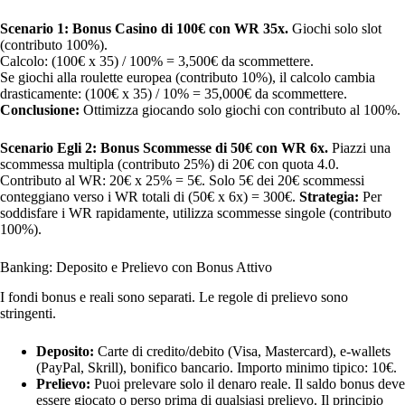
Scenario 1: Bonus Casino di 100€ con WR 35x.
Giochi solo slot
(contributo 100%).
Calcolo: (100€ x 35) / 100% = 3,500€ da scommettere.
Se giochi alla roulette europea (contributo 10%), il calcolo cambia
drasticamente: (100€ x 35) / 10% = 35,000€ da scommettere.
Conclusione:
Ottimizza giocando solo giochi con contributo al 100%.
Scenario Egli 2: Bonus Scommesse di 50€ con WR 6x.
Piazzi una
scommessa multipla (contributo 25%) di 20€ con quota 4.0.
Contributo al WR: 20€ x 25% = 5€. Solo 5€ dei 20€ scommessi
conteggiano verso i WR totali di (50€ x 6x) = 300€.
Strategia:
Per
soddisfare i WR rapidamente, utilizza scommesse singole (contributo
100%).
Banking: Deposito e Prelievo con Bonus Attivo
I fondi bonus e reali sono separati. Le regole di prelievo sono
stringenti.
Deposito:
Carte di credito/debito (Visa, Mastercard), e-wallets
(PayPal, Skrill), bonifico bancario. Importo minimo tipico: 10€.
Prelievo:
Puoi prelevare solo il denaro reale. Il saldo bonus deve
essere giocato o perso prima di qualsiasi prelievo. Il principio