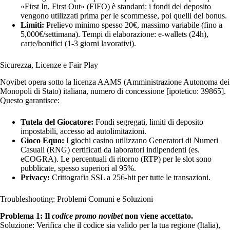
«First In, First Out» (FIFO) è standard: i fondi del deposito
vengono utilizzati prima per le scommesse, poi quelli del bonus.
Limiti:
Prelievo minimo spesso 20€, massimo variabile (fino a
5,000€/settimana). Tempi di elaborazione: e-wallets (24h),
carte/bonifici (1-3 giorni lavorativi).
Sicurezza, Licenze e Fair Play
Novibet opera sotto la licenza AAMS (Amministrazione Autonoma dei
Monopoli di Stato) italiana, numero di concessione [ipotetico: 39865].
Questo garantisce:
Tutela del Giocatore:
Fondi segregati, limiti di deposito
impostabili, accesso ad autolimitazioni.
Gioco Equo:
I giochi casino utilizzano Generatori di Numeri
Casuali (RNG) certificati da laboratori indipendenti (es.
eCOGRA). Le percentuali di ritorno (RTP) per le slot sono
pubblicate, spesso superiori al 95%.
Privacy:
Crittografia SSL a 256-bit per tutte le transazioni.
Troubleshooting: Problemi Comuni e Soluzioni
Problema 1: Il
codice promo novibet
non viene accettato.
Soluzione: Verifica che il codice sia valido per la tua regione (Italia),