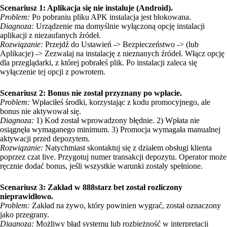
Scenariusz 1: Aplikacja się nie instaluje (Android).
Problem:
Po pobraniu pliku APK instalacja jest blokowana.
Diagnoza:
Urządzenie ma domyślnie wyłączoną opcję instalacji
aplikacji z niezaufanych źródeł.
Rozwiązanie:
Przejdź do Ustawień -> Bezpieczeństwo -> (lub
Aplikacje) -> Zezwalaj na instalację z nieznanych źródeł. Włącz opcję
dla przeglądarki, z której pobrałeś plik. Po instalacji zaleca się
wyłączenie tej opcji z powrotem.
Scenariusz 2: Bonus nie został przyznany po wpłacie.
Problem:
Wpłaciłeś środki, korzystając z kodu promocyjnego, ale
bonus nie aktywował się.
Diagnoza:
1) Kod został wprowadzony błędnie. 2) Wpłata nie
osiągnęła wymaganego minimum. 3) Promocja wymagała manualnej
aktywacji przed depozytem.
Rozwiązanie:
Natychmiast skontaktuj się z działem obsługi klienta
poprzez czat live. Przygotuj numer transakcji depozytu. Operator może
ręcznie dodać bonus, jeśli wszystkie warunki zostały spełnione.
Scenariusz 3: Zakład w
888starz bet
został rozliczony
nieprawidłowo.
Problem:
Zakład na żywo, który powinien wygrać, został oznaczony
jako przegrany.
Diagnoza:
Możliwy błąd systemu lub rozbieżność w interpretacji