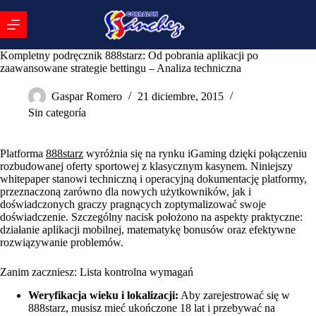
Kompletny podręcznik 888starz: Od pobrania aplikacji po
zaawansowane strategie bettingu – Analiza techniczna
Gaspar Romero
21 diciembre, 2015
Sin categoría
Platforma
888starz
wyróżnia się na rynku iGaming dzięki połączeniu
rozbudowanej oferty sportowej z klasycznym kasynem. Niniejszy
whitepaper stanowi techniczną i operacyjną dokumentację platformy,
przeznaczoną zarówno dla nowych użytkowników, jak i
doświadczonych graczy pragnących zoptymalizować swoje
doświadczenie. Szczególny nacisk położono na aspekty praktyczne:
działanie aplikacji mobilnej, matematykę bonusów oraz efektywne
rozwiązywanie problemów.
Zanim zaczniesz: Lista kontrolna wymagań
Weryfikacja wieku i lokalizacji:
Aby zarejestrować się w
888starz, musisz mieć ukończone 18 lat i przebywać na