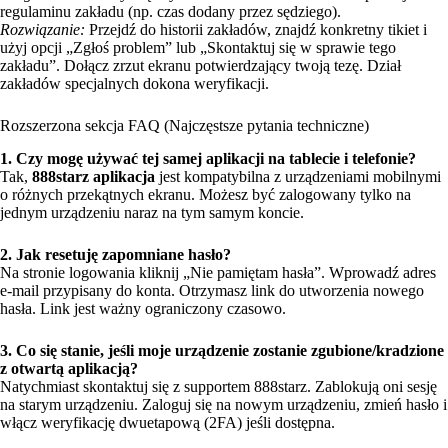
regulaminu zakładu (np. czas dodany przez sędziego).
Rozwiązanie:
Przejdź do historii zakładów, znajdź konkretny tikiet i
użyj opcji „Zgłoś problem” lub „Skontaktuj się w sprawie tego
zakładu”. Dołącz zrzut ekranu potwierdzający twoją tezę. Dział
zakładów specjalnych dokona weryfikacji.
Rozszerzona sekcja FAQ (Najczęstsze pytania techniczne)
1. Czy mogę używać tej samej aplikacji na tablecie i telefonie?
Tak,
888starz aplikacja
jest kompatybilna z urządzeniami mobilnymi
o różnych przekątnych ekranu. Możesz być zalogowany tylko na
jednym urządzeniu naraz na tym samym koncie.
2. Jak resetuję zapomniane hasło?
Na stronie logowania kliknij „Nie pamiętam hasła”. Wprowadź adres
e-mail przypisany do konta. Otrzymasz link do utworzenia nowego
hasła. Link jest ważny ograniczony czasowo.
3. Co się stanie, jeśli moje urządzenie zostanie zgubione/kradzione
z otwartą aplikacją?
Natychmiast skontaktuj się z supportem 888starz. Zablokują oni sesję
na starym urządzeniu. Zaloguj się na nowym urządzeniu, zmień hasło i
włącz weryfikację dwuetapową (2FA) jeśli dostępna.