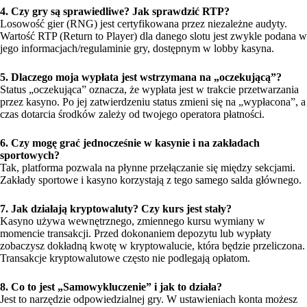
4. Czy gry są sprawiedliwe? Jak sprawdzić RTP?
Losowość gier (RNG) jest certyfikowana przez niezależne audyty.
Wartość RTP (Return to Player) dla danego slotu jest zwykle podana w
jego informacjach/regulaminie gry, dostępnym w lobby kasyna.
5. Dlaczego moja wypłata jest wstrzymana na „oczekującą”?
Status „oczekująca” oznacza, że wypłata jest w trakcie przetwarzania
przez kasyno. Po jej zatwierdzeniu status zmieni się na „wypłacona”, a
czas dotarcia środków zależy od twojego operatora płatności.
6. Czy mogę grać jednocześnie w kasynie i na zakładach
sportowych?
Tak, platforma pozwala na płynne przełączanie się między sekcjami.
Zakłady sportowe i kasyno korzystają z tego samego salda głównego.
7. Jak działają kryptowaluty? Czy kurs jest stały?
Kasyno używa wewnętrznego, zmiennego kursu wymiany w
momencie transakcji. Przed dokonaniem depozytu lub wypłaty
zobaczysz dokładną kwotę w kryptowalucie, która będzie przeliczona.
Transakcje kryptowalutowe często nie podlegają opłatom.
8. Co to jest „Samowykluczenie” i jak to działa?
Jest to narzędzie odpowiedzialnej gry. W ustawieniach konta możesz