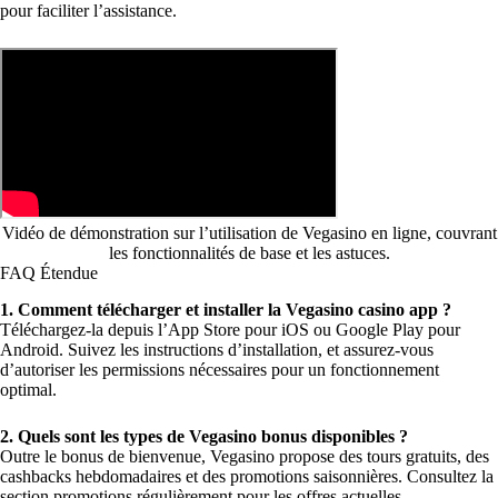
pour faciliter l’assistance.
Vidéo de démonstration sur l’utilisation de Vegasino en ligne, couvrant
les fonctionnalités de base et les astuces.
FAQ Étendue
1. Comment télécharger et installer la Vegasino casino app ?
Téléchargez-la depuis l’App Store pour iOS ou Google Play pour
Android. Suivez les instructions d’installation, et assurez-vous
d’autoriser les permissions nécessaires pour un fonctionnement
optimal.
2. Quels sont les types de Vegasino bonus disponibles ?
Outre le bonus de bienvenue, Vegasino propose des tours gratuits, des
cashbacks hebdomadaires et des promotions saisonnières. Consultez la
section promotions régulièrement pour les offres actuelles.