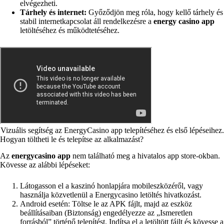
elvégezheti.
Tárhely és internet:
Győződjön meg róla, hogy kellő tárhely és
stabil internetkapcsolat áll rendelkezésre a
energy casino app
letöltéséhez és működtetéséhez.
Vizuális segítség az EnergyCasino app telepítéséhez és első lépéseihez.
Hogyan töltheti le és telepítse az alkalmazást?
Az
energycasino app
nem található meg a hivatalos app store-okban.
Kövesse az alábbi lépéseket:
Látogasson el a kaszinó honlapjára mobileszközéről, vagy
használja közvetlenül a
Energycasino letöltés
hivatkozást.
Android esetén: Töltse le az APK fájlt, majd az eszköz
beállításaiban (Biztonság) engedélyezze az „Ismeretlen
forrásból” történő telepítést. Indítsa el a letöltött fájlt és kövesse a