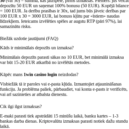
30
(vai 50) = summa, kas jāizspēlē, pirms izmaksas. Piemērs: jūs veicat
depozītu 50 EUR un saņemat 100% bonusu (50 EUR). Kopējā bilance
= 100 EUR. Ja derību prasības ir 30x, tad jums būs jāveic derības par
100 EUR x 30 = 3000 EUR, lai bonuss kļūtu par «īstiem» naudas
līdzekļiem. Ieteicams izvēlēties spēles ar augstu RTP (pāri 97%), lai
samazinātu risku.
Biežāk uzdotie jautājumi (FAQ)
Kāds ir minimālais depozīts un izmaksa?
Minimālais depozīts parasti sākas no 10 EUR, bet minimālā izmaksa
var būt 15-20 EUR atkarībā no izvēlētās metodes.
Kāpēc mans
1win casino login
neizdodas?
Visbiežāk tā ir paroles vai e-pasta kļūda. Izmantojiet atjaunināšanas
funkciju. Ja problēma paliek, pārbaudiet, vai konta e-pasts ir verificēts,
vai arī sazinieties ar atbalsta dienestu.
Cik ilgi ilgst izmaksas?
E-maki parasti tiek apstrādāti 15 minūšu laikā, banku kartes – 1-3
bankas darba dienas. Kriptovalūtu izmaksas parasti notiek dažu stundu
laikā.